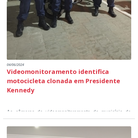
dialogada em prol do desenvolvimento educacional.
Ministério Público através de depoimentos
emocionantes de pais e professores no decorrer da
escuta pública.
04/06/2024
Videomonitoramento identifica
motocicleta clonada em Presidente
Kennedy
As câmeras de videomonitoramento do município de
Presidente Kennedy identificaram neste fim de semana,
01 de junho, uma motocicleta com indícios de
adulteração, imediatamente, a central de
Durante a abordagem a adulteração foi comprovada,