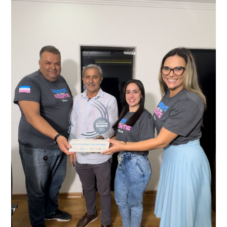
videomonitoramento acionou a Guarda Civil Municipal,
através da conferência do Chassi, a motocicleta, bem
que em conjunto com a Polícia Militar realizou a
como o condutor e o carona, foram encaminhados a
averiguação.
Delegacia para esclarecimentos.
O resultado positivo da operação só foi possível por
conta do sistema de videomonitoramento instalado
recentemente em todo o município de Presidente
Kennedy, o sistema é integrado com outros municípios
“Mais de 100 câmeras foram instaladas na sede e no
do país, sendo possível a identificação de veículos por
interior de Presidente Kennedy, garantindo mais
meio do cruzamento de informações, nesse caso
segurança à população, seja nas ruas, no comércio, os
específico, com dados de uma cidade do Estado do Rio
produtores agropecuários. Estamos no rumo certo,
de Janeiro.
parabéns a todos os servidores que contribuem para a
segurança da nossa cidade”, destaca o prefeito Dorlei
Fontão.