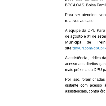
BPC/LOAS, Bolsa Família
Para ser atendido, vo
relativos ao caso.
A equipe da DPU Para 
de agosto e 01 de sete
Municipal de Trei
site
tinyurl.com/dpupr
A assistência jurídica 
acesso aos direitos gar
mais próxima da DPU pa
Por isso, foram criada
distante com acesso à 
assistenciais, contra órg