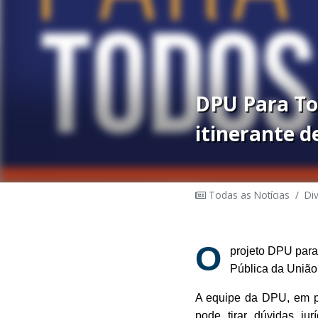
DPU Para To
itinerante de
Todas as Notícias
/
Di
O
projeto DPU para 
Pública da União.
A equipe da DPU, em pa
pode tirar dúvidas jur