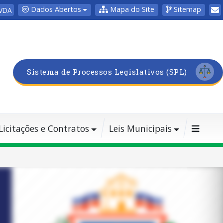
Dados Abertos
Mapa do Site
Sitemap
VDA
Sistema de Processos Legislativos (SPL)
Licitações e Contratos
Leis Municipais