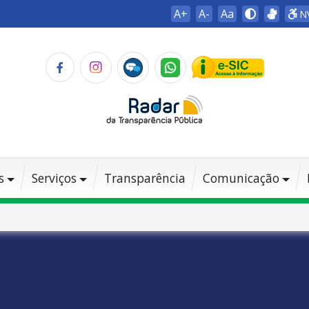
A+
A-
Aa
N
s
Serviços
Transparência
Comunicação