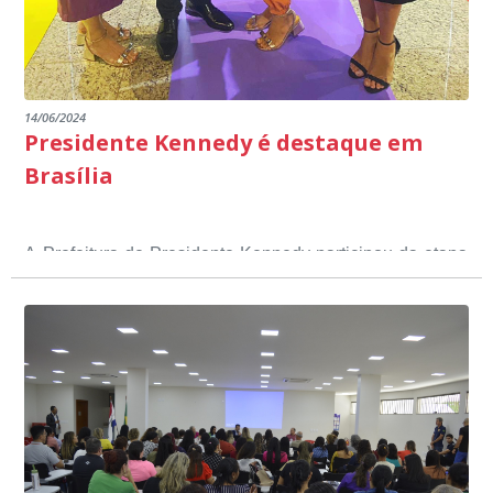
14/06/2024
Presidente Kennedy é destaque em
Brasília
A Prefeitura de Presidente Kennedy participou da etapa
nacional do 12º Prêmio Sebrae Prefeitura
Empreendedora, que visou valorizar e destacar o papel
dos gestores públicos comprometidos com o
desenvolvimento socioeconômico dos municípios, a
partir de iniciativas que estimulam o empreendedorismo,
a competitividade dos pequenos negócios e a
modernização da gestão pública local. O evento
aconteceu nesta terça-feira (11) em Brasília.