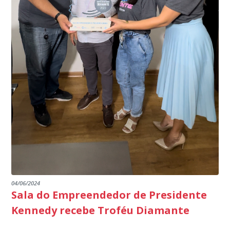
de Janeiro.
parabéns a todos os servidores que contribuem para a
segurança da nossa cidade”, destaca o prefeito Dorlei
Fontão.
04/06/2024
Sala do Empreendedor de Presidente
Kennedy recebe Troféu Diamante