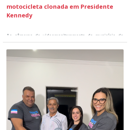
motocicleta clonada em Presidente
Kennedy
As câmeras de videomonitoramento do município de
Presidente Kennedy identificaram neste fim de semana,
01 de junho, uma motocicleta com indícios de
adulteração, imediatamente, a central de
Durante a abordagem a adulteração foi comprovada,
videomonitoramento acionou a Guarda Civil Municipal,
através da conferência do Chassi, a motocicleta, bem
que em conjunto com a Polícia Militar realizou a
como o condutor e o carona, foram encaminhados a
averiguação.
Delegacia para esclarecimentos.
O resultado positivo da operação só foi possível por
conta do sistema de videomonitoramento instalado
recentemente em todo o município de Presidente
Kennedy, o sistema é integrado com outros municípios
“Mais de 100 câmeras foram instaladas na sede e no
do país, sendo possível a identificação de veículos por
interior de Presidente Kennedy, garantindo mais
meio do cruzamento de informações, nesse caso
segurança à população, seja nas ruas, no comércio, os
específico, com dados de uma cidade do Estado do Rio
produtores agropecuários. Estamos no rumo certo,