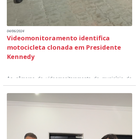
04/06/2024
Videomonitoramento identifica
motocicleta clonada em Presidente
Kennedy
As câmeras de videomonitoramento do município de
Presidente Kennedy identificaram neste fim de semana,
01 de junho, uma motocicleta com indícios de
adulteração, imediatamente, a central de
Durante a abordagem a adulteração foi comprovada,
videomonitoramento acionou a Guarda Civil Municipal,
através da conferência do Chassi, a motocicleta, bem
que em conjunto com a Polícia Militar realizou a
como o condutor e o carona, foram encaminhados a
averiguação.
Delegacia para esclarecimentos.
O resultado positivo da operação só foi possível por
conta do sistema de videomonitoramento instalado