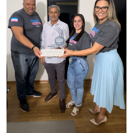
recentemente em todo o município de Presidente
Kennedy, o sistema é integrado com outros municípios
“Mais de 100 câmeras foram instaladas na sede e no
do país, sendo possível a identificação de veículos por
interior de Presidente Kennedy, garantindo mais
meio do cruzamento de informações, nesse caso
segurança à população, seja nas ruas, no comércio, os
específico, com dados de uma cidade do Estado do Rio
produtores agropecuários. Estamos no rumo certo,
de Janeiro.
parabéns a todos os servidores que contribuem para a
segurança da nossa cidade”, destaca o prefeito Dorlei
Fontão.