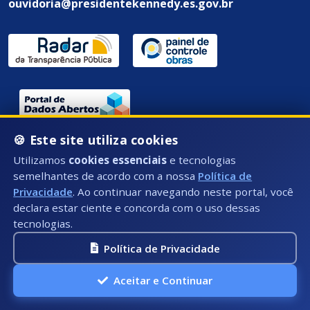
ouvidoria@presidentekennedy.es.gov.br
🍪 Este site utiliza cookies
Endereço / Ouvidoria:
Utilizamos
cookies essenciais
e tecnologias
Rua Átila Vivaqua, Nº 79 - Centro, Presidente
semelhantes de acordo com a nossa
Política de
Kennedy - ES, CEP: 29350-000
Privacidade
. Ao continuar navegando neste portal, você
declara estar ciente e concorda com o uso dessas
tecnologias.
Política de Privacidade
Aceitar e Continuar