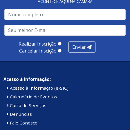
ACONTECE AQUI NA CÂMARA
A metodologia de avaliação se concentra em 7 pilares:
qualidade no atendimento remoto, gestão, oferta /
realização de soluções, ambiente de negócios,
infraestrutura, presença digital e cobertura e
produtividade. Somados, todos as categorias totalizam
100 pontos, nota recebida pelo município de Presidente
Realizar Inscrição
Enviar
Kennedy.
Cancelar Inscição
Acesso à Informação:
Acesso à Informação (e-SIC)
Calendário de Eventos
Carta de Serviços
Denúncias
Fale Conosco