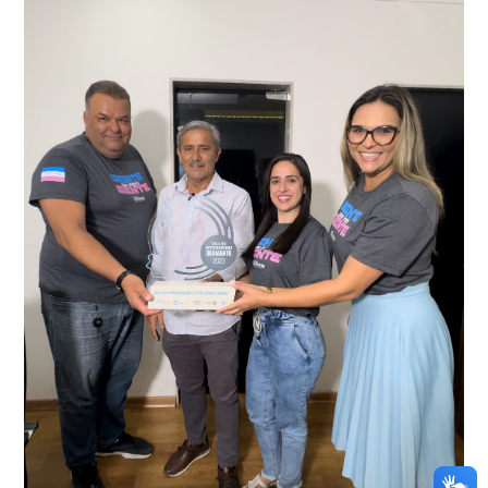
através da conferência do Chassi, a motocicleta, bem
que em conjunto com a Polícia Militar realizou a
como o condutor e o carona, foram encaminhados a
averiguação.
Delegacia para esclarecimentos.
O resultado positivo da operação só foi possível por
conta do sistema de videomonitoramento instalado
recentemente em todo o município de Presidente
Kennedy, o sistema é integrado com outros municípios
“Mais de 100 câmeras foram instaladas na sede e no
do país, sendo possível a identificação de veículos por
interior de Presidente Kennedy, garantindo mais
meio do cruzamento de informações, nesse caso
segurança à população, seja nas ruas, no comércio, os
específico, com dados de uma cidade do Estado do Rio
produtores agropecuários. Estamos no rumo certo,
de Janeiro.
parabéns a todos os servidores que contribuem para a
segurança da nossa cidade”, destaca o prefeito Dorlei
Fontão.