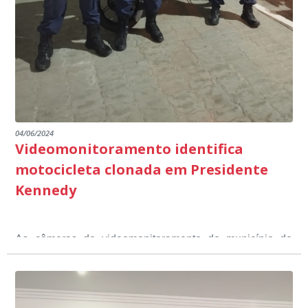
Ministério Público através de depoimentos
emocionantes de pais e professores no decorrer da
escuta pública.
04/06/2024
Videomonitoramento identifica
motocicleta clonada em Presidente
Kennedy
As câmeras de videomonitoramento do município de
Presidente Kennedy identificaram neste fim de semana,
01 de junho, uma motocicleta com indícios de
adulteração, imediatamente, a central de
Durante a abordagem a adulteração foi comprovada,
videomonitoramento acionou a Guarda Civil Municipal,