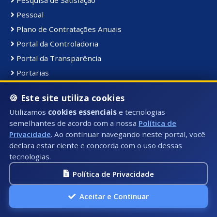
Pessoal
Plano de Contratações Anuais
Portal da Controladoria
Portal da Transparência
Portarias
PPA
🍪 Este site utiliza cookies
Processos Seletivos
Utilizamos
cookies essenciais
e tecnologias
PROCON Municipal
semelhantes de acordo com a nossa
Política de
PRODES
Privacidade
. Ao continuar navegando neste portal, você
Protocolo
declara estar ciente e concorda com o uso dessas
tecnologias.
Publicações
Política de Privacidade
Recursos Humanos
Validar CND
Aceitar e Continuar