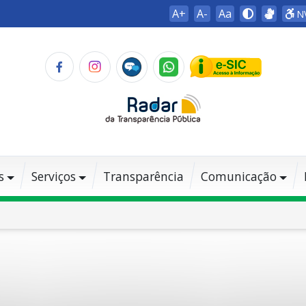
A+
A-
Aa
N
s
Serviços
Transparência
Comunicação