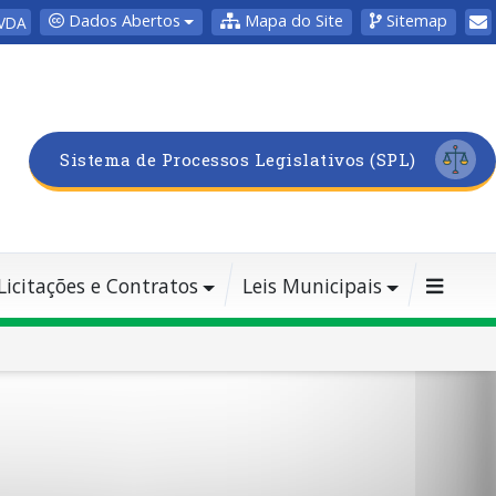
Dados Abertos
Mapa do Site
Sitemap
VDA
Sistema de Processos Legislativos (SPL)
Licitações e Contratos
Leis Municipais