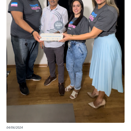
“Mais de 100 câmeras foram instaladas na sede e no
do país, sendo possível a identificação de veículos por
interior de Presidente Kennedy, garantindo mais
meio do cruzamento de informações, nesse caso
segurança à população, seja nas ruas, no comércio, os
específico, com dados de uma cidade do Estado do Rio
produtores agropecuários. Estamos no rumo certo,
de Janeiro.
parabéns a todos os servidores que contribuem para a
segurança da nossa cidade”, destaca o prefeito Dorlei
Fontão.
04/06/2024