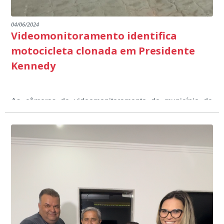
04/06/2024
Videomonitoramento identifica
motocicleta clonada em Presidente
Kennedy
As câmeras de videomonitoramento do município de
Presidente Kennedy identificaram neste fim de semana,
01 de junho, uma motocicleta com indícios de
adulteração, imediatamente, a central de
Durante a abordagem a adulteração foi comprovada,
videomonitoramento acionou a Guarda Civil Municipal,
através da conferência do Chassi, a motocicleta, bem
que em conjunto com a Polícia Militar realizou a
como o condutor e o carona, foram encaminhados a
averiguação.
Delegacia para esclarecimentos.
O resultado positivo da operação só foi possível por
conta do sistema de videomonitoramento instalado
recentemente em todo o município de Presidente
Kennedy, o sistema é integrado com outros municípios