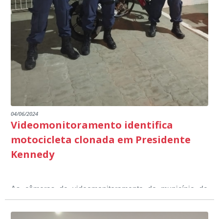
Educação em Presidente Kennedy.
promover uma atuação coordenada, integrada e
dos educandos. Tudo isso também foi demonstrado ao
dialogada em prol do desenvolvimento educacional.
Ministério Público através de depoimentos
emocionantes de pais e professores no decorrer da
escuta pública.
04/06/2024
Videomonitoramento identifica
motocicleta clonada em Presidente
Kennedy
As câmeras de videomonitoramento do município de
Presidente Kennedy identificaram neste fim de semana,
01 de junho, uma motocicleta com indícios de