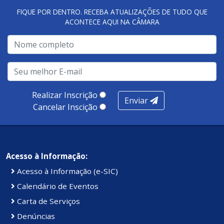
FIQUE POR DENTRO. RECEBA ATUALIZAÇÕES DE TUDO QUE
ACONTECE AQUI NA CÂMARA
A metodologia de avaliação se concentra em 7 pilares:
qualidade no atendimento remoto, gestão, oferta /
realização de soluções, ambiente de negócios,
infraestrutura, presença digital e cobertura e
produtividade. Somados, todos as categorias totalizam
100 pontos, nota recebida pelo município de Presidente
Realizar Inscrição
Enviar
Kennedy.
Cancelar Inscição
Acesso à Informação:
Acesso à Informação (e-SIC)
Calendário de Eventos
Carta de Serviços
Denúncias