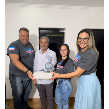
adulteração, imediatamente, a central de
Durante a abordagem a adulteração foi comprovada,
videomonitoramento acionou a Guarda Civil Municipal,
através da conferência do Chassi, a motocicleta, bem
que em conjunto com a Polícia Militar realizou a
como o condutor e o carona, foram encaminhados a
averiguação.
Delegacia para esclarecimentos.
O resultado positivo da operação só foi possível por
conta do sistema de videomonitoramento instalado
recentemente em todo o município de Presidente
Kennedy, o sistema é integrado com outros municípios
“Mais de 100 câmeras foram instaladas na sede e no
do país, sendo possível a identificação de veículos por
interior de Presidente Kennedy, garantindo mais
meio do cruzamento de informações, nesse caso
segurança à população, seja nas ruas, no comércio, os
específico, com dados de uma cidade do Estado do Rio
produtores agropecuários. Estamos no rumo certo,
de Janeiro.
parabéns a todos os servidores que contribuem para a
segurança da nossa cidade”, destaca o prefeito Dorlei
Fontão.