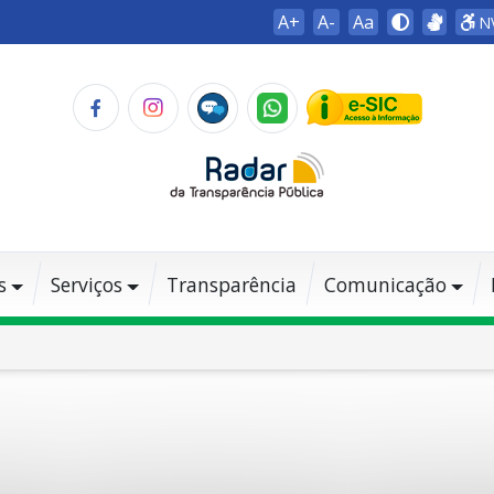
A+
A-
Aa
N
s
Serviços
Transparência
Comunicação