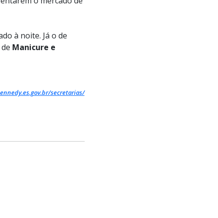
frentarem o mercado de
do à noite. Já o de
 de
Manicure e
ennedy.es.gov.br/secretarias/