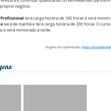
Prefeitura é continuar qualificando os kennedenses para en
próprio negócio.
Profissional
terá carga horária de 160 horas e será ministra
te
será de manhã e terá carga horária de 200 horas.
O curso
s e será ministrado à tarde.
Origem das informações:
https://presidentek
gens: