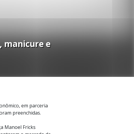
, manicure e
conômico, em parceria
foram preenchidas.
ça Manoel Fricks