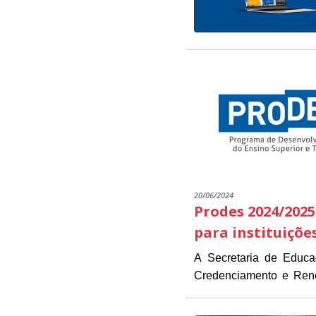
20/06/2024
Prodes 2024/2025
para instituiçõe
A Secretaria de Educ
Credenciamento e Renov
As instituições intere
estarão disponíveis de 1
Presidente Kennedy (