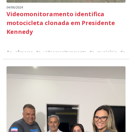
04/06/2024
Videomonitoramento identifica
motocicleta clonada em Presidente
Kennedy
As câmeras de videomonitoramento do município de
Presidente Kennedy identificaram neste fim de semana,
01 de junho, uma motocicleta com indícios de
adulteração, imediatamente, a central de
Durante a abordagem a adulteração foi comprovada,
videomonitoramento acionou a Guarda Civil Municipal,
através da conferência do Chassi, a motocicleta, bem
que em conjunto com a Polícia Militar realizou a
como o condutor e o carona, foram encaminhados a
averiguação.
Delegacia para esclarecimentos.
O resultado positivo da operação só foi possível por
conta do sistema de videomonitoramento instalado
recentemente em todo o município de Presidente
Kennedy, o sistema é integrado com outros municípios
“Mais de 100 câmeras foram instaladas na sede e no
do país, sendo possível a identificação de veículos por