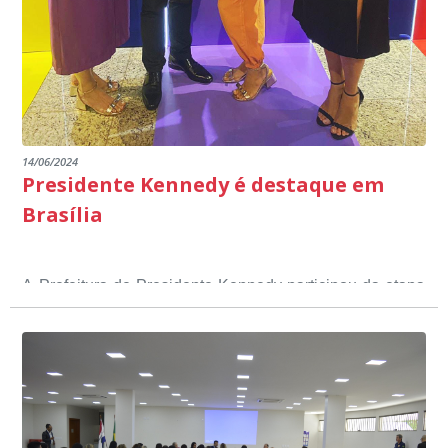
14/06/2024
Presidente Kennedy é destaque em
Brasília
A Prefeitura de Presidente Kennedy participou da etapa
nacional do 12º Prêmio Sebrae Prefeitura
Empreendedora, que visou valorizar e destacar o papel
dos gestores públicos comprometidos com o
desenvolvimento socioeconômico dos municípios, a
partir de iniciativas que estimulam o empreendedorismo,
a competitividade dos pequenos negócios e a