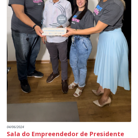
interior de Presidente Kennedy, garantindo mais
meio do cruzamento de informações, nesse caso
segurança à população, seja nas ruas, no comércio, os
específico, com dados de uma cidade do Estado do Rio
produtores agropecuários. Estamos no rumo certo,
de Janeiro.
parabéns a todos os servidores que contribuem para a
segurança da nossa cidade”, destaca o prefeito Dorlei
Fontão.
04/06/2024
Sala do Empreendedor de Presidente