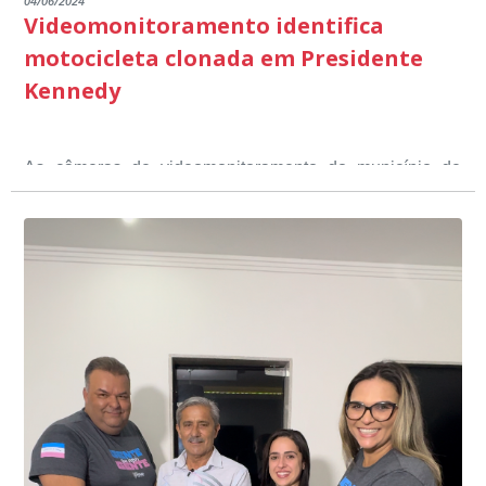
04/06/2024
Videomonitoramento identifica
motocicleta clonada em Presidente
Kennedy
As câmeras de videomonitoramento do município de
Presidente Kennedy identificaram neste fim de semana,
01 de junho, uma motocicleta com indícios de
adulteração, imediatamente, a central de
Durante a abordagem a adulteração foi comprovada,
videomonitoramento acionou a Guarda Civil Municipal,
através da conferência do Chassi, a motocicleta, bem
que em conjunto com a Polícia Militar realizou a
como o condutor e o carona, foram encaminhados a
averiguação.
Delegacia para esclarecimentos.
O resultado positivo da operação só foi possível por
conta do sistema de videomonitoramento instalado
recentemente em todo o município de Presidente
Kennedy, o sistema é integrado com outros municípios
“Mais de 100 câmeras foram instaladas na sede e no
do país, sendo possível a identificação de veículos por
interior de Presidente Kennedy, garantindo mais
meio do cruzamento de informações, nesse caso