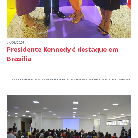
14/06/2024
Presidente Kennedy é destaque em
Brasília
A Prefeitura de Presidente Kennedy participou da etapa
nacional do 12º Prêmio Sebrae Prefeitura
Empreendedora, que visou valorizar e destacar o papel
dos gestores públicos comprometidos com o
desenvolvimento socioeconômico dos municípios, a
partir de iniciativas que estimulam o empreendedorismo,
a competitividade dos pequenos negócios e a
modernização da gestão pública local. O evento