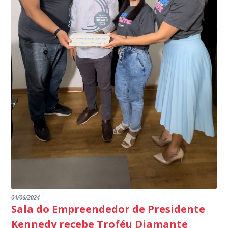
segurança à população, seja nas ruas, no comércio, os
específico, com dados de uma cidade do Estado do Rio
produtores agropecuários. Estamos no rumo certo,
de Janeiro.
parabéns a todos os servidores que contribuem para a
segurança da nossa cidade”, destaca o prefeito Dorlei
Fontão.
04/06/2024
Sala do Empreendedor de Presidente
Kennedy recebe Troféu Diamante