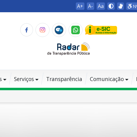
A+
A-
Aa
N
s
Serviços
Transparência
Comunicação