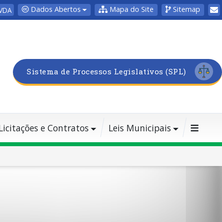
Dados Abertos
Mapa do Site
Sitemap
VDA
Sistema de Processos Legislativos (SPL)
Licitações e Contratos
Leis Municipais