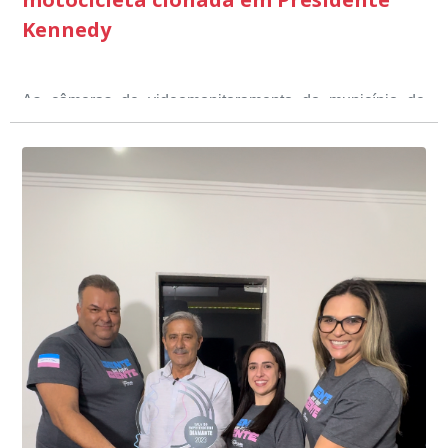
Kennedy
As câmeras de videomonitoramento do município de
Presidente Kennedy identificaram neste fim de semana,
01 de junho, uma motocicleta com indícios de
adulteração, imediatamente, a central de
Durante a abordagem a adulteração foi comprovada,
videomonitoramento acionou a Guarda Civil Municipal,
através da conferência do Chassi, a motocicleta, bem
que em conjunto com a Polícia Militar realizou a
como o condutor e o carona, foram encaminhados a
averiguação.
Delegacia para esclarecimentos.
O resultado positivo da operação só foi possível por
conta do sistema de videomonitoramento instalado
recentemente em todo o município de Presidente
Kennedy, o sistema é integrado com outros municípios
“Mais de 100 câmeras foram instaladas na sede e no
do país, sendo possível a identificação de veículos por
interior de Presidente Kennedy, garantindo mais
meio do cruzamento de informações, nesse caso
segurança à população, seja nas ruas, no comércio, os
específico, com dados de uma cidade do Estado do Rio
produtores agropecuários. Estamos no rumo certo,
de Janeiro.
parabéns a todos os servidores que contribuem para a