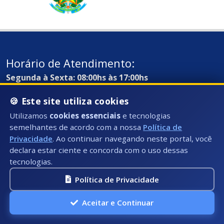
Horário de Atendimento:
Segunda à Sexta: 08:00hs às 17:00hs
Telefone:
🍪 Este site utiliza cookies
Fixo: (28) 3535-3603 (Ramal 1025)
Utilizamos
cookies essenciais
e tecnologias
semelhantes de acordo com a nossa
Política de
E-mail:
Privacidade
. Ao continuar navegando neste portal, você
ouvidoria@presidentekennedy.es.gov.br
declara estar ciente e concorda com o uso dessas
tecnologias.
Política de Privacidade
Aceitar e Continuar