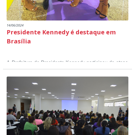
14/06/2024
Presidente Kennedy é destaque em
Brasília
A Prefeitura de Presidente Kennedy participou da etapa
nacional do 12º Prêmio Sebrae Prefeitura
Empreendedora, que visou valorizar e destacar o papel
dos gestores públicos comprometidos com o
desenvolvimento socioeconômico dos municípios, a
partir de iniciativas que estimulam o empreendedorismo,
a competitividade dos pequenos negócios e a
modernização da gestão pública local. O evento
aconteceu nesta terça-feira (11) em Brasília.