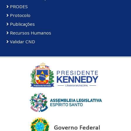
PRODES
Protocolo
Publicações
Recursos Humanos
Validar CND