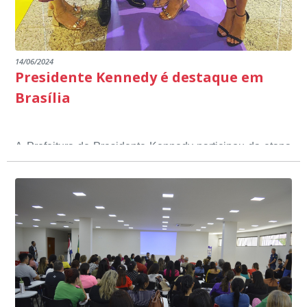
14/06/2024
Presidente Kennedy é destaque em
Brasília
A Prefeitura de Presidente Kennedy participou da etapa
nacional do 12º Prêmio Sebrae Prefeitura
Empreendedora, que visou valorizar e destacar o papel
dos gestores públicos comprometidos com o
desenvolvimento socioeconômico dos municípios, a
partir de iniciativas que estimulam o empreendedorismo,
a competitividade dos pequenos negócios e a
modernização da gestão pública local. O evento
aconteceu nesta terça-feira (11) em Brasília.