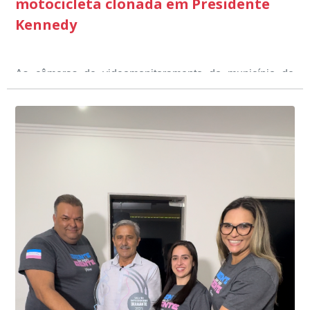
motocicleta clonada em Presidente
Kennedy
As câmeras de videomonitoramento do município de
Presidente Kennedy identificaram neste fim de semana,
01 de junho, uma motocicleta com indícios de
adulteração, imediatamente, a central de
Durante a abordagem a adulteração foi comprovada,
videomonitoramento acionou a Guarda Civil Municipal,
através da conferência do Chassi, a motocicleta, bem
que em conjunto com a Polícia Militar realizou a
como o condutor e o carona, foram encaminhados a
averiguação.
Delegacia para esclarecimentos.
O resultado positivo da operação só foi possível por
conta do sistema de videomonitoramento instalado
recentemente em todo o município de Presidente
Kennedy, o sistema é integrado com outros municípios
“Mais de 100 câmeras foram instaladas na sede e no
do país, sendo possível a identificação de veículos por
interior de Presidente Kennedy, garantindo mais
meio do cruzamento de informações, nesse caso
segurança à população, seja nas ruas, no comércio, os
específico, com dados de uma cidade do Estado do Rio
produtores agropecuários. Estamos no rumo certo,
de Janeiro.