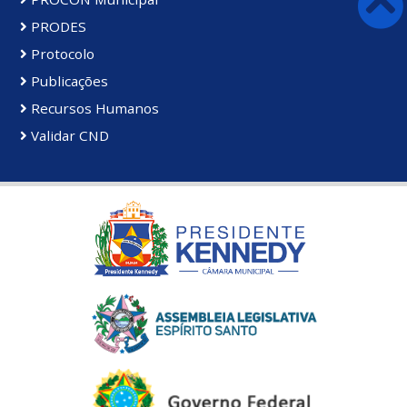
PRODES
Protocolo
Publicações
Recursos Humanos
Validar CND