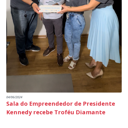
parabéns a todos os servidores que contribuem para a
segurança da nossa cidade”, destaca o prefeito Dorlei
Fontão.
04/06/2024
Sala do Empreendedor de Presidente
Kennedy recebe Troféu Diamante