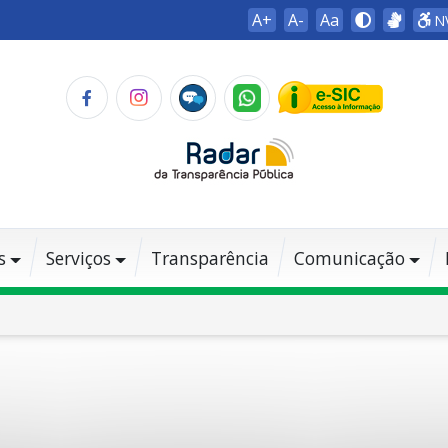
A+
A-
Aa
N
s
Serviços
Transparência
Comunicação