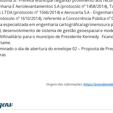
tíssima Sr. Prefeita Municipal negando provimento aos recu
haria E Aerolevantamentos S.A (protocolo nº 1458/2014), T
LTDA (protocolo nº 1566/2014) e Aerocarta S.A - Engenhar
tocolo nº 1610/2014), referente a Concorrência Pública nº 
a especializada em engenharia cartográfica/agrimenssura 
 desenvolvimento de sistema de gestão geoespacial e mode
ltifinalitário para o município de Presidente Kennedy. Fica
rtame.
rminado o dia de abertura do envelope 02 – Proposta de Preç
ras.
Origem das informações:
https://presidentek
gens: