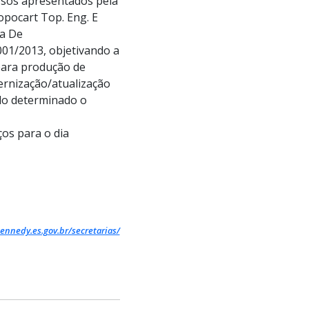
rsos apresentados pela
opocart Top. Eng. E
ia De
001/2013, objetivando a
para produção de
rnização/atualização
ndo determinado o
os para o dia
ennedy.es.gov.br/secretarias/