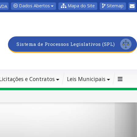
Dados Abertos
Mapa do Site
Sitemap
VDA
Sistema de Processos Legislativos (SPL)
Licitações e Contratos
Leis Municipais