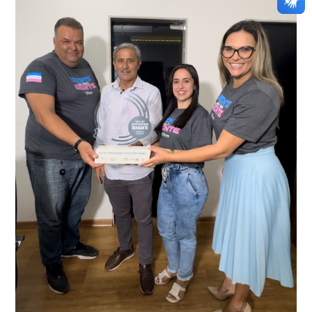
averiguação.
Delegacia para esclarecimentos.
O resultado positivo da operação só foi possível por
conta do sistema de videomonitoramento instalado
recentemente em todo o município de Presidente
Kennedy, o sistema é integrado com outros municípios
“Mais de 100 câmeras foram instaladas na sede e no
do país, sendo possível a identificação de veículos por
interior de Presidente Kennedy, garantindo mais
meio do cruzamento de informações, nesse caso
segurança à população, seja nas ruas, no comércio, os
específico, com dados de uma cidade do Estado do Rio
produtores agropecuários. Estamos no rumo certo,
de Janeiro.
parabéns a todos os servidores que contribuem para a
segurança da nossa cidade”, destaca o prefeito Dorlei
Fontão.