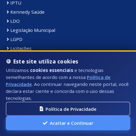
IPTU
Kennedy Saúde
LDO
Legislação Municipal
LGPD
Licitações
LOA
🍪 Este site utiliza cookies
NFS-e
Utilizamos
cookies essenciais
e tecnologias
Obras
semelhantes de acordo com a nossa
Política de
Privacidade
. Ao continuar navegando neste portal, você
Ouvidoria
declara estar ciente e concorda com o uso dessas
P. Privacidade
tecnologias.
PCM
Política de Privacidade
PDM
Pesquisa de Satisfação
Aceitar e Continuar
Pessoal