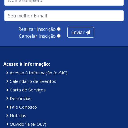
realização de soluções, ambiente de negócios,
infraestrutura, presença digital e cobertura e
produtividade. Somados, todos as categorias totalizam
100 pontos, nota recebida pelo município de Presidente
Realizar Inscrição
Enviar
Kennedy.
Cancelar Inscição
Acesso à Informação:
Acesso à Informação (e-SIC)
Calendário de Eventos
Carta de Serviços
Denúncias
Fale Conosco
Notícias
Ouvidoria (e-Ouv)