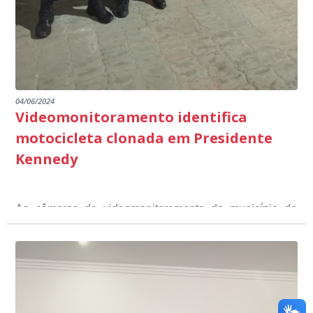
escuta pública.
04/06/2024
Videomonitoramento identifica
motocicleta clonada em Presidente
Kennedy
As câmeras de videomonitoramento do município de
Presidente Kennedy identificaram neste fim de semana,
01 de junho, uma motocicleta com indícios de
adulteração, imediatamente, a central de
Durante a abordagem a adulteração foi comprovada,
videomonitoramento acionou a Guarda Civil Municipal,
através da conferência do Chassi, a motocicleta, bem
que em conjunto com a Polícia Militar realizou a
como o condutor e o carona, foram encaminhados a