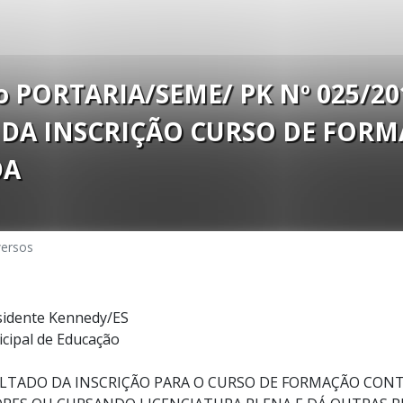
o PORTARIA/SEME/ PK Nº 025/20
 DA INSCRIÇÃO CURSO DE FOR
DA
versos
esidente Kennedy/ES
icipal de Educação
ULTADO DA INSCRIÇÃO PARA O CURSO DE FORMAÇÃO CON