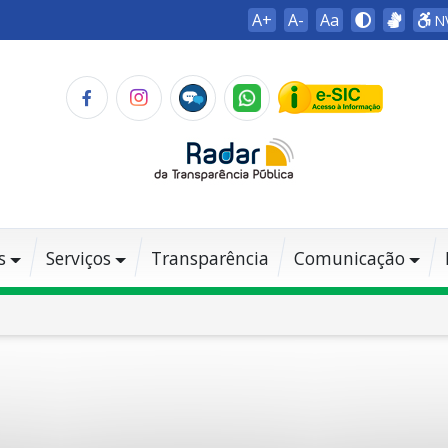
A+
A-
Aa
N
s
Serviços
Transparência
Comunicação