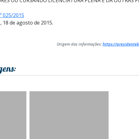
RES OU CURSANDO LICENCIATURA PLENA E DÁ OUTRAS P
 025/2015
 18 de agosto de 2015.
Origem das informações:
https://presidentek
gens: