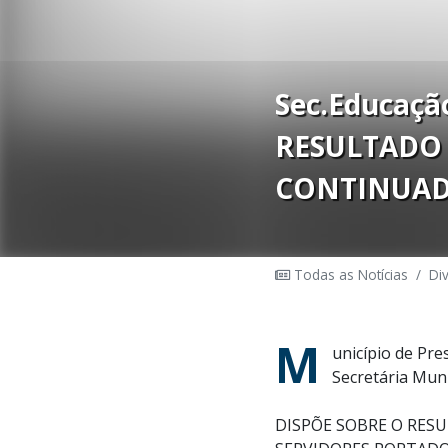
Sec.Educaçã
RESULTADO
CONTINUA
Todas as Notícias
/
Di
M
unicípio de Pr
Secretária Mun
DISPÕE SOBRE O RES