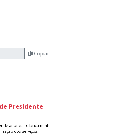
Copiar
 de Presidente
er de anunciar o lançamento
nização dos serviços
resenta um avanço