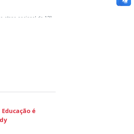
studantes kennedenses.
da etapa nacional do 12º
sou valorizar e destacar
 com o desenvolvimento
ciativas que estimulam o
pequenos negócios e a
 aconteceu nesta terça-
 etapa estadual, sendo
ão Produtiva, através do
 avaliadores como uma
esenvolvimento econômico
 Educação é
edy
odutiva ‘ foi a que mais
do território brasileiro