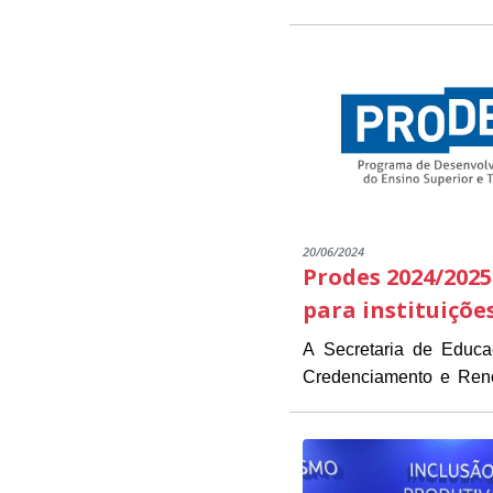
20/06/2024
Prodes 2024/2025
para instituiçõe
A Secretaria de Educ
Credenciamento e Renov
As instituições intere
estarão disponíveis de 1
Presidente Kennedy (
O objetivo do Edital é 
necessários para a inscrição.
das instituições já part
O PRODES/PK é um pro