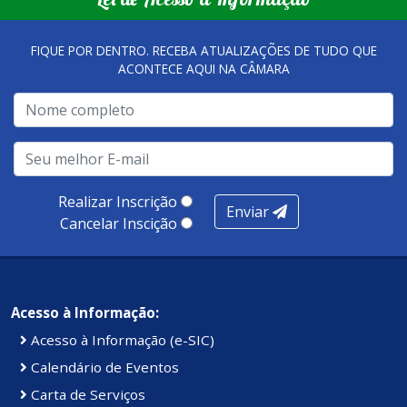
qualidade dos atendimentos prestados nesses espaços.
FIQUE POR DENTRO. RECEBA ATUALIZAÇÕES DE TUDO QUE
ACONTECE AQUI NA CÂMARA
A metodologia de avaliação se concentra em 7 pilares:
qualidade no atendimento remoto, gestão, oferta /
realização de soluções, ambiente de negócios,
infraestrutura, presença digital e cobertura e
produtividade. Somados, todos as categorias totalizam
100 pontos, nota recebida pelo município de Presidente
Realizar Inscrição
Enviar
Kennedy.
Cancelar Inscição
Acesso à Informação:
Acesso à Informação (e-SIC)
Calendário de Eventos
Carta de Serviços