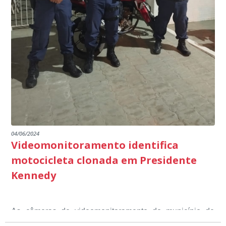
escuta pública tudo o que está sendo feito pela
destacando ainda mais o compromisso de todos em
outros) são todos voltados para o desenvolvimento total
Educação em Presidente Kennedy.
promover uma atuação coordenada, integrada e
dos educandos. Tudo isso também foi demonstrado ao
dialogada em prol do desenvolvimento educacional.
Ministério Público através de depoimentos
emocionantes de pais e professores no decorrer da
escuta pública.
04/06/2024
Videomonitoramento identifica
motocicleta clonada em Presidente
Kennedy
As câmeras de videomonitoramento do município de
Presidente Kennedy identificaram neste fim de semana,