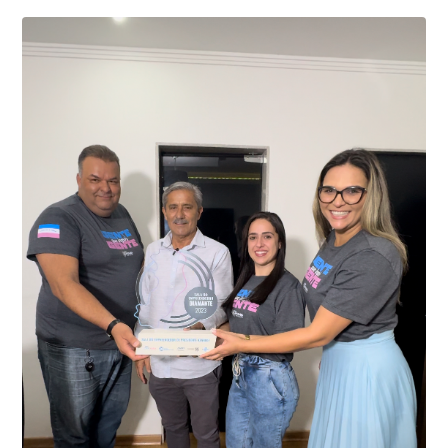
01 de junho, uma motocicleta com indícios de
adulteração, imediatamente, a central de
Durante a abordagem a adulteração foi comprovada,
videomonitoramento acionou a Guarda Civil Municipal,
através da conferência do Chassi, a motocicleta, bem
que em conjunto com a Polícia Militar realizou a
como o condutor e o carona, foram encaminhados a
averiguação.
Delegacia para esclarecimentos.
O resultado positivo da operação só foi possível por
conta do sistema de videomonitoramento instalado
recentemente em todo o município de Presidente
Kennedy, o sistema é integrado com outros municípios
“Mais de 100 câmeras foram instaladas na sede e no
do país, sendo possível a identificação de veículos por
interior de Presidente Kennedy, garantindo mais
meio do cruzamento de informações, nesse caso
segurança à população, seja nas ruas, no comércio, os
específico, com dados de uma cidade do Estado do Rio
produtores agropecuários. Estamos no rumo certo,
de Janeiro.
parabéns a todos os servidores que contribuem para a
segurança da nossa cidade”, destaca o prefeito Dorlei
Fontão.