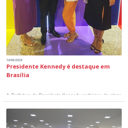
14/06/2024
Presidente Kennedy é destaque em
Brasília
A Prefeitura de Presidente Kennedy participou da etapa
nacional do 12º Prêmio Sebrae Prefeitura
Empreendedora, que visou valorizar e destacar o papel
dos gestores públicos comprometidos com o
desenvolvimento socioeconômico dos municípios, a