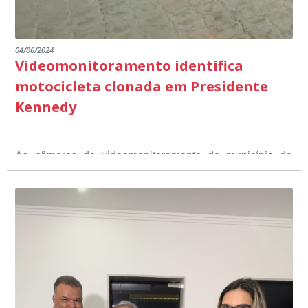
04/06/2024
Videomonitoramento identifica
motocicleta clonada em Presidente
Kennedy
As câmeras de videomonitoramento do município de
Presidente Kennedy identificaram neste fim de semana,
01 de junho, uma motocicleta com indícios de
adulteração, imediatamente, a central de
Durante a abordagem a adulteração foi comprovada,
videomonitoramento acionou a Guarda Civil Municipal,
através da conferência do Chassi, a motocicleta, bem
que em conjunto com a Polícia Militar realizou a
como o condutor e o carona, foram encaminhados a
averiguação.
Delegacia para esclarecimentos.
O resultado positivo da operação só foi possível por
conta do sistema de videomonitoramento instalado
recentemente em todo o município de Presidente