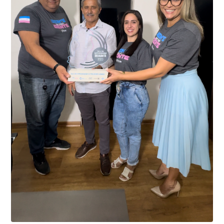
Kennedy, o sistema é integrado com outros municípios
“Mais de 100 câmeras foram instaladas na sede e no
do país, sendo possível a identificação de veículos por
interior de Presidente Kennedy, garantindo mais
meio do cruzamento de informações, nesse caso
segurança à população, seja nas ruas, no comércio, os
específico, com dados de uma cidade do Estado do Rio
produtores agropecuários. Estamos no rumo certo,
de Janeiro.
parabéns a todos os servidores que contribuem para a
segurança da nossa cidade”, destaca o prefeito Dorlei
Fontão.