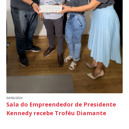
parabéns a todos os servidores que contribuem para a
segurança da nossa cidade”, destaca o prefeito Dorlei
Fontão.
04/06/2024
Sala do Empreendedor de Presidente
Kennedy recebe Troféu Diamante