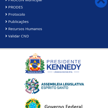
PRODES
Protocolo
Publicações
Recursos Humanos
Validar CND