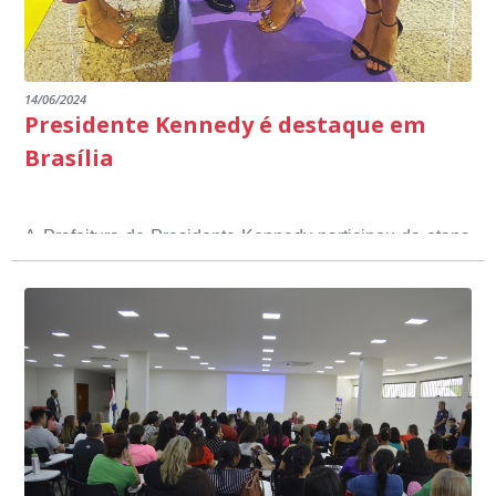
14/06/2024
Presidente Kennedy é destaque em
Brasília
A Prefeitura de Presidente Kennedy participou da etapa
nacional do 12º Prêmio Sebrae Prefeitura
Empreendedora, que visou valorizar e destacar o papel
dos gestores públicos comprometidos com o
desenvolvimento socioeconômico dos municípios, a
partir de iniciativas que estimulam o empreendedorismo,
a competitividade dos pequenos negócios e a
modernização da gestão pública local. O evento
aconteceu nesta terça-feira (11) em Brasília.