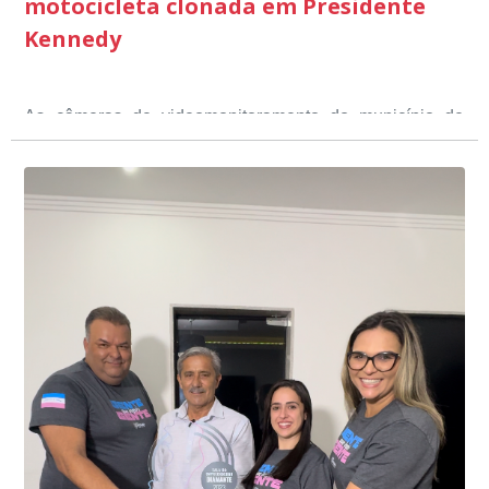
motocicleta clonada em Presidente
Kennedy
As câmeras de videomonitoramento do município de
Presidente Kennedy identificaram neste fim de semana,
01 de junho, uma motocicleta com indícios de
adulteração, imediatamente, a central de
Durante a abordagem a adulteração foi comprovada,
videomonitoramento acionou a Guarda Civil Municipal,
através da conferência do Chassi, a motocicleta, bem
que em conjunto com a Polícia Militar realizou a
como o condutor e o carona, foram encaminhados a
averiguação.
Delegacia para esclarecimentos.
O resultado positivo da operação só foi possível por
conta do sistema de videomonitoramento instalado
recentemente em todo o município de Presidente
Kennedy, o sistema é integrado com outros municípios
“Mais de 100 câmeras foram instaladas na sede e no
do país, sendo possível a identificação de veículos por
interior de Presidente Kennedy, garantindo mais
meio do cruzamento de informações, nesse caso
segurança à população, seja nas ruas, no comércio, os
específico, com dados de uma cidade do Estado do Rio
produtores agropecuários. Estamos no rumo certo,
de Janeiro.