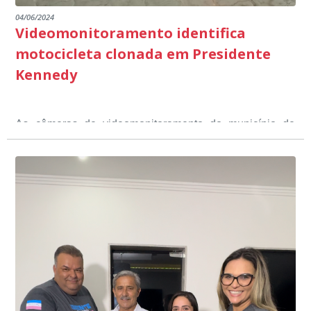
04/06/2024
Videomonitoramento identifica
motocicleta clonada em Presidente
Kennedy
As câmeras de videomonitoramento do município de
Presidente Kennedy identificaram neste fim de semana,
01 de junho, uma motocicleta com indícios de
adulteração, imediatamente, a central de
Durante a abordagem a adulteração foi comprovada,
videomonitoramento acionou a Guarda Civil Municipal,
através da conferência do Chassi, a motocicleta, bem
que em conjunto com a Polícia Militar realizou a
como o condutor e o carona, foram encaminhados a
averiguação.
Delegacia para esclarecimentos.
O resultado positivo da operação só foi possível por
conta do sistema de videomonitoramento instalado
recentemente em todo o município de Presidente
Kennedy, o sistema é integrado com outros municípios
“Mais de 100 câmeras foram instaladas na sede e no
do país, sendo possível a identificação de veículos por