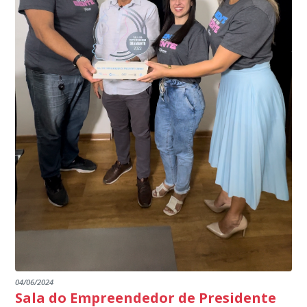
interior de Presidente Kennedy, garantindo mais
meio do cruzamento de informações, nesse caso
segurança à população, seja nas ruas, no comércio, os
específico, com dados de uma cidade do Estado do Rio
produtores agropecuários. Estamos no rumo certo,
de Janeiro.
parabéns a todos os servidores que contribuem para a
segurança da nossa cidade”, destaca o prefeito Dorlei
Fontão.
04/06/2024
Sala do Empreendedor de Presidente