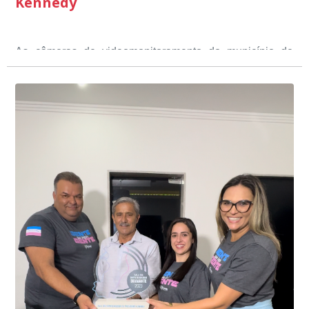
Kennedy
As câmeras de videomonitoramento do município de
Presidente Kennedy identificaram neste fim de semana,
01 de junho, uma motocicleta com indícios de
adulteração, imediatamente, a central de
Durante a abordagem a adulteração foi comprovada,
videomonitoramento acionou a Guarda Civil Municipal,
através da conferência do Chassi, a motocicleta, bem
que em conjunto com a Polícia Militar realizou a
como o condutor e o carona, foram encaminhados a
averiguação.
Delegacia para esclarecimentos.
O resultado positivo da operação só foi possível por
conta do sistema de videomonitoramento instalado
recentemente em todo o município de Presidente
Kennedy, o sistema é integrado com outros municípios
“Mais de 100 câmeras foram instaladas na sede e no
do país, sendo possível a identificação de veículos por
interior de Presidente Kennedy, garantindo mais
meio do cruzamento de informações, nesse caso
segurança à população, seja nas ruas, no comércio, os
específico, com dados de uma cidade do Estado do Rio
produtores agropecuários. Estamos no rumo certo,
de Janeiro.
parabéns a todos os servidores que contribuem para a
segurança da nossa cidade”, destaca o prefeito Dorlei