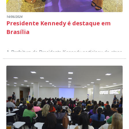
14/06/2024
Presidente Kennedy é destaque em
Brasília
A Prefeitura de Presidente Kennedy participou da etapa
nacional do 12º Prêmio Sebrae Prefeitura
Empreendedora, que visou valorizar e destacar o papel
dos gestores públicos comprometidos com o
desenvolvimento socioeconômico dos municípios, a
partir de iniciativas que estimulam o empreendedorismo,
a competitividade dos pequenos negócios e a
modernização da gestão pública local. O evento
aconteceu nesta terça-feira (11) em Brasília.
O município, conquistou o primeiro lugar na etapa