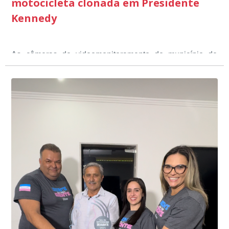
motocicleta clonada em Presidente
Kennedy
As câmeras de videomonitoramento do município de
Presidente Kennedy identificaram neste fim de semana,
01 de junho, uma motocicleta com indícios de
adulteração, imediatamente, a central de
Durante a abordagem a adulteração foi comprovada,
videomonitoramento acionou a Guarda Civil Municipal,
através da conferência do Chassi, a motocicleta, bem
que em conjunto com a Polícia Militar realizou a
como o condutor e o carona, foram encaminhados a
averiguação.
Delegacia para esclarecimentos.
O resultado positivo da operação só foi possível por
conta do sistema de videomonitoramento instalado
recentemente em todo o município de Presidente
Kennedy, o sistema é integrado com outros municípios
“Mais de 100 câmeras foram instaladas na sede e no
do país, sendo possível a identificação de veículos por
interior de Presidente Kennedy, garantindo mais
meio do cruzamento de informações, nesse caso
segurança à população, seja nas ruas, no comércio, os
específico, com dados de uma cidade do Estado do Rio
produtores agropecuários. Estamos no rumo certo,
de Janeiro.