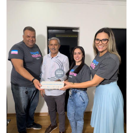
videomonitoramento acionou a Guarda Civil Municipal,
através da conferência do Chassi, a motocicleta, bem
que em conjunto com a Polícia Militar realizou a
como o condutor e o carona, foram encaminhados a
averiguação.
Delegacia para esclarecimentos.
O resultado positivo da operação só foi possível por
conta do sistema de videomonitoramento instalado
recentemente em todo o município de Presidente
Kennedy, o sistema é integrado com outros municípios
“Mais de 100 câmeras foram instaladas na sede e no
do país, sendo possível a identificação de veículos por
interior de Presidente Kennedy, garantindo mais
meio do cruzamento de informações, nesse caso
segurança à população, seja nas ruas, no comércio, os
específico, com dados de uma cidade do Estado do Rio
produtores agropecuários. Estamos no rumo certo,
de Janeiro.
parabéns a todos os servidores que contribuem para a
segurança da nossa cidade”, destaca o prefeito Dorlei
Fontão.