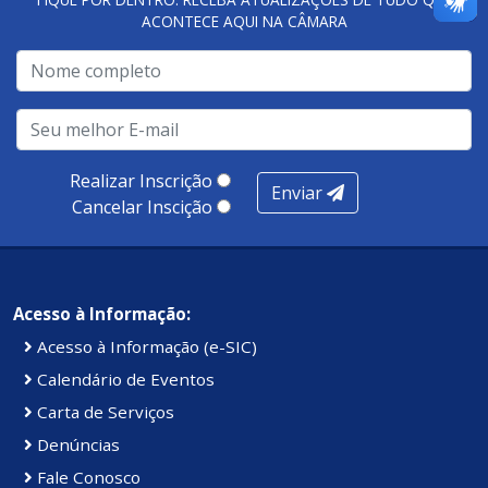
ACONTECE AQUI NA CÂMARA
A metodologia de avaliação se concentra em 7 pilares:
qualidade no atendimento remoto, gestão, oferta /
realização de soluções, ambiente de negócios,
infraestrutura, presença digital e cobertura e
produtividade. Somados, todos as categorias totalizam
100 pontos, nota recebida pelo município de Presidente
Realizar Inscrição
Enviar
Kennedy.
Cancelar Inscição
Acesso à Informação:
Acesso à Informação (e-SIC)
Calendário de Eventos
Carta de Serviços
Denúncias
Fale Conosco