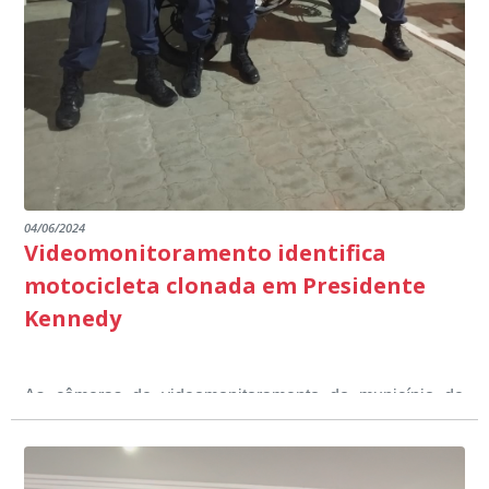
dialogada em prol do desenvolvimento educacional.
Ministério Público através de depoimentos
emocionantes de pais e professores no decorrer da
escuta pública.
04/06/2024
Videomonitoramento identifica
motocicleta clonada em Presidente
Kennedy
As câmeras de videomonitoramento do município de
Presidente Kennedy identificaram neste fim de semana,
01 de junho, uma motocicleta com indícios de
adulteração, imediatamente, a central de
Durante a abordagem a adulteração foi comprovada,