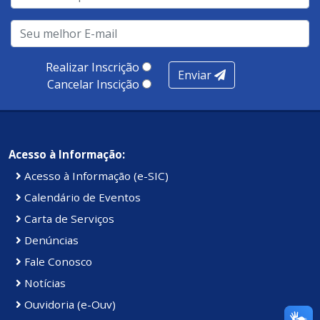
realização de soluções, ambiente de negócios,
infraestrutura, presença digital e cobertura e
produtividade. Somados, todos as categorias totalizam
100 pontos, nota recebida pelo município de Presidente
Realizar Inscrição
Enviar
Kennedy.
Cancelar Inscição
Acesso à Informação:
Acesso à Informação (e-SIC)
Calendário de Eventos
Carta de Serviços
Denúncias
Fale Conosco
Notícias
Ouvidoria (e-Ouv)