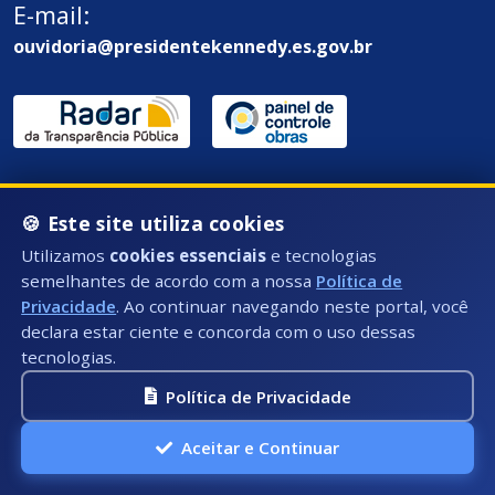
E-mail:
ouvidoria@presidentekennedy.es.gov.br
🍪 Este site utiliza cookies
Utilizamos
cookies essenciais
e tecnologias
Endereço / Ouvidoria:
semelhantes de acordo com a nossa
Política de
Rua Átila Vivaqua, Nº 79 - Centro, Presidente
Privacidade
. Ao continuar navegando neste portal, você
Kennedy - ES, CEP: 29350-000
declara estar ciente e concorda com o uso dessas
tecnologias.
Política de Privacidade
Aceitar e Continuar