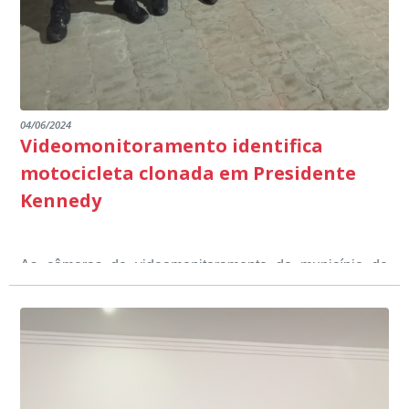
04/06/2024
Videomonitoramento identifica
motocicleta clonada em Presidente
Kennedy
As câmeras de videomonitoramento do município de
Presidente Kennedy identificaram neste fim de semana,
01 de junho, uma motocicleta com indícios de
adulteração, imediatamente, a central de
Durante a abordagem a adulteração foi comprovada,
videomonitoramento acionou a Guarda Civil Municipal,
através da conferência do Chassi, a motocicleta, bem
que em conjunto com a Polícia Militar realizou a
como o condutor e o carona, foram encaminhados a
averiguação.
Delegacia para esclarecimentos.