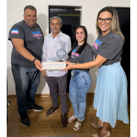
O resultado positivo da operação só foi possível por
conta do sistema de videomonitoramento instalado
recentemente em todo o município de Presidente
Kennedy, o sistema é integrado com outros municípios
“Mais de 100 câmeras foram instaladas na sede e no
do país, sendo possível a identificação de veículos por
interior de Presidente Kennedy, garantindo mais
meio do cruzamento de informações, nesse caso
segurança à população, seja nas ruas, no comércio, os
específico, com dados de uma cidade do Estado do Rio
produtores agropecuários. Estamos no rumo certo,
de Janeiro.
parabéns a todos os servidores que contribuem para a
segurança da nossa cidade”, destaca o prefeito Dorlei
Fontão.