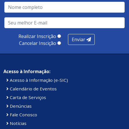
qualidade no atendimento remoto, gestão, oferta /
realização de soluções, ambiente de negócios,
infraestrutura, presença digital e cobertura e
produtividade. Somados, todos as categorias totalizam
100 pontos, nota recebida pelo município de Presidente
Realizar Inscrição
Enviar
Kennedy.
Cancelar Inscição
Acesso à Informação:
Acesso à Informação (e-SIC)
Calendário de Eventos
Carta de Serviços
Denúncias
Fale Conosco
Notícias