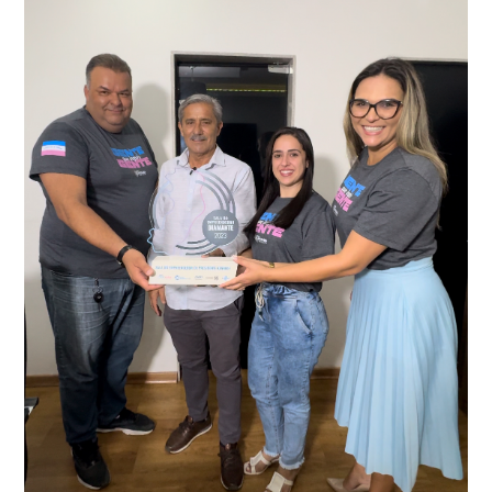
como o condutor e o carona, foram encaminhados a
averiguação.
Delegacia para esclarecimentos.
O resultado positivo da operação só foi possível por
conta do sistema de videomonitoramento instalado
recentemente em todo o município de Presidente
Kennedy, o sistema é integrado com outros municípios
“Mais de 100 câmeras foram instaladas na sede e no
do país, sendo possível a identificação de veículos por
interior de Presidente Kennedy, garantindo mais
meio do cruzamento de informações, nesse caso
segurança à população, seja nas ruas, no comércio, os
específico, com dados de uma cidade do Estado do Rio
produtores agropecuários. Estamos no rumo certo,
de Janeiro.
parabéns a todos os servidores que contribuem para a
segurança da nossa cidade”, destaca o prefeito Dorlei
Fontão.