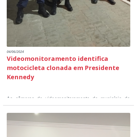
emocionantes de pais e professores no decorrer da
escuta pública.
04/06/2024
Videomonitoramento identifica
motocicleta clonada em Presidente
Kennedy
As câmeras de videomonitoramento do município de
Presidente Kennedy identificaram neste fim de semana,
01 de junho, uma motocicleta com indícios de
adulteração, imediatamente, a central de
Durante a abordagem a adulteração foi comprovada,
videomonitoramento acionou a Guarda Civil Municipal,
através da conferência do Chassi, a motocicleta, bem
que em conjunto com a Polícia Militar realizou a