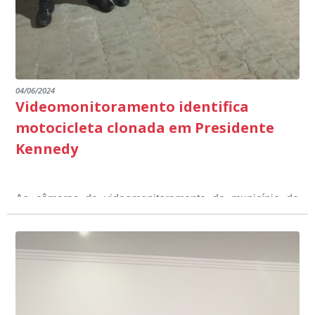
04/06/2024
Videomonitoramento identifica
motocicleta clonada em Presidente
Kennedy
As câmeras de videomonitoramento do município de
Presidente Kennedy identificaram neste fim de semana,
01 de junho, uma motocicleta com indícios de
adulteração, imediatamente, a central de
Durante a abordagem a adulteração foi comprovada,
videomonitoramento acionou a Guarda Civil Municipal,
através da conferência do Chassi, a motocicleta, bem
que em conjunto com a Polícia Militar realizou a
como o condutor e o carona, foram encaminhados a
averiguação.
Delegacia para esclarecimentos.
O resultado positivo da operação só foi possível por