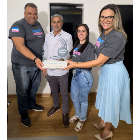
conta do sistema de videomonitoramento instalado
recentemente em todo o município de Presidente
Kennedy, o sistema é integrado com outros municípios
“Mais de 100 câmeras foram instaladas na sede e no
do país, sendo possível a identificação de veículos por
interior de Presidente Kennedy, garantindo mais
meio do cruzamento de informações, nesse caso
segurança à população, seja nas ruas, no comércio, os
específico, com dados de uma cidade do Estado do Rio
produtores agropecuários. Estamos no rumo certo,
de Janeiro.
parabéns a todos os servidores que contribuem para a
segurança da nossa cidade”, destaca o prefeito Dorlei
Fontão.