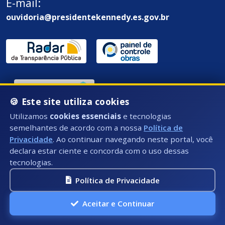
E-mail:
ouvidoria@presidentekennedy.es.gov.br
🍪 Este site utiliza cookies
Utilizamos
cookies essenciais
e tecnologias
Endereço / Ouvidoria:
semelhantes de acordo com a nossa
Política de
Rua Átila Vivaqua, Nº 79 - Centro, Presidente
Privacidade
. Ao continuar navegando neste portal, você
Kennedy - ES, CEP: 29350-000
declara estar ciente e concorda com o uso dessas
tecnologias.
Política de Privacidade
Aceitar e Continuar