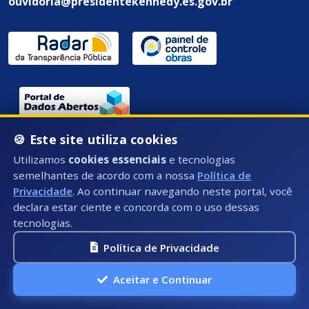
ouvidoria@presidentekennedy.es.gov.br
🍪 Este site utiliza cookies
Endereço / Ouvidoria:
Utilizamos
cookies essenciais
e tecnologias
Rua Átila Vivaqua, Nº 79 - Centro, Presidente
semelhantes de acordo com a nossa
Política de
Kennedy - ES, CEP: 29350-000
Privacidade
. Ao continuar navegando neste portal, você
declara estar ciente e concorda com o uso dessas
tecnologias.
Política de Privacidade
Aceitar e Continuar