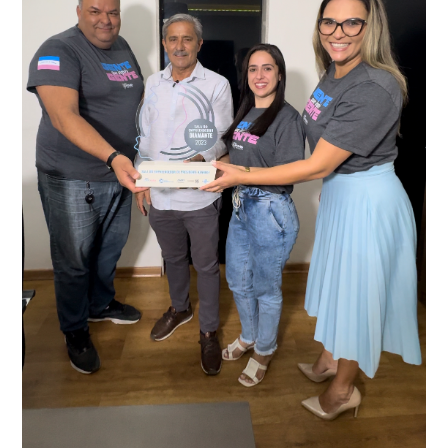
recentemente em todo o município de Presidente
Kennedy, o sistema é integrado com outros municípios
“Mais de 100 câmeras foram instaladas na sede e no
do país, sendo possível a identificação de veículos por
interior de Presidente Kennedy, garantindo mais
meio do cruzamento de informações, nesse caso
segurança à população, seja nas ruas, no comércio, os
específico, com dados de uma cidade do Estado do Rio
produtores agropecuários. Estamos no rumo certo,
de Janeiro.
parabéns a todos os servidores que contribuem para a
segurança da nossa cidade”, destaca o prefeito Dorlei
Fontão.