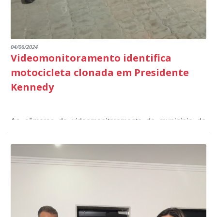
04/06/2024
Videomonitoramento identifica
motocicleta clonada em Presidente
Kennedy
As câmeras de videomonitoramento do município de
Presidente Kennedy identificaram neste fim de semana,
01 de junho, uma motocicleta com indícios de
adulteração, imediatamente, a central de
Durante a abordagem a adulteração foi comprovada,
videomonitoramento acionou a Guarda Civil Municipal,
através da conferência do Chassi, a motocicleta, bem
que em conjunto com a Polícia Militar realizou a
como o condutor e o carona, foram encaminhados a
averiguação.
Delegacia para esclarecimentos.
O resultado positivo da operação só foi possível por
conta do sistema de videomonitoramento instalado