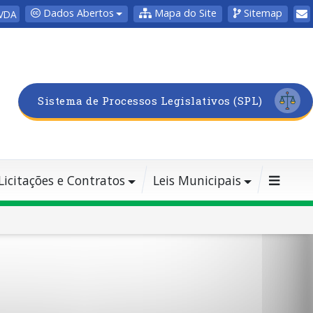
Dados Abertos
Mapa do Site
Sitemap
VDA
Sistema de Processos Legislativos (SPL)
Licitações e Contratos
Leis Municipais