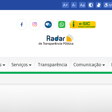
A+
A-
Aa
N
s
Serviços
Transparência
Comunicação