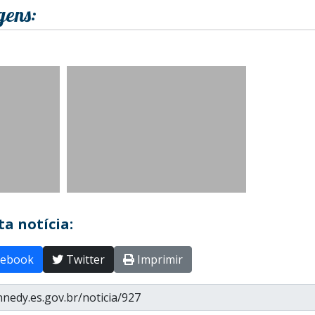
gens:
a notícia:
ebook
Twitter
Imprimir