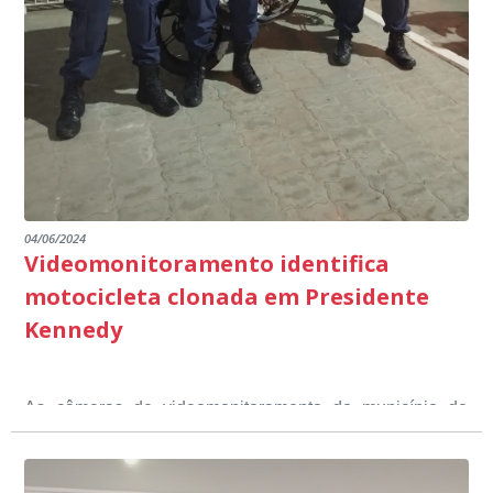
dos educandos. Tudo isso também foi demonstrado ao
dialogada em prol do desenvolvimento educacional.
Ministério Público através de depoimentos
emocionantes de pais e professores no decorrer da
escuta pública.
04/06/2024
Videomonitoramento identifica
motocicleta clonada em Presidente
Kennedy
As câmeras de videomonitoramento do município de
Presidente Kennedy identificaram neste fim de semana,
01 de junho, uma motocicleta com indícios de
adulteração, imediatamente, a central de