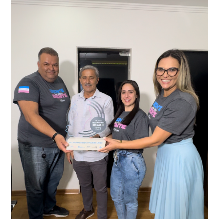
Durante a abordagem a adulteração foi comprovada,
videomonitoramento acionou a Guarda Civil Municipal,
através da conferência do Chassi, a motocicleta, bem
que em conjunto com a Polícia Militar realizou a
como o condutor e o carona, foram encaminhados a
averiguação.
Delegacia para esclarecimentos.
O resultado positivo da operação só foi possível por
conta do sistema de videomonitoramento instalado
recentemente em todo o município de Presidente
Kennedy, o sistema é integrado com outros municípios
“Mais de 100 câmeras foram instaladas na sede e no
do país, sendo possível a identificação de veículos por
interior de Presidente Kennedy, garantindo mais
meio do cruzamento de informações, nesse caso
segurança à população, seja nas ruas, no comércio, os
específico, com dados de uma cidade do Estado do Rio
produtores agropecuários. Estamos no rumo certo,
de Janeiro.
parabéns a todos os servidores que contribuem para a
segurança da nossa cidade”, destaca o prefeito Dorlei
Fontão.