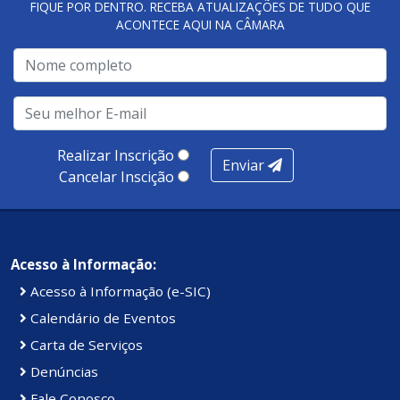
FIQUE POR DENTRO. RECEBA ATUALIZAÇÕES DE TUDO QUE
ACONTECE AQUI NA CÂMARA
A metodologia de avaliação se concentra em 7 pilares:
qualidade no atendimento remoto, gestão, oferta /
realização de soluções, ambiente de negócios,
infraestrutura, presença digital e cobertura e
produtividade. Somados, todos as categorias totalizam
100 pontos, nota recebida pelo município de Presidente
Realizar Inscrição
Enviar
Kennedy.
Cancelar Inscição
Acesso à Informação:
Acesso à Informação (e-SIC)
Calendário de Eventos
Carta de Serviços
Denúncias
Fale Conosco