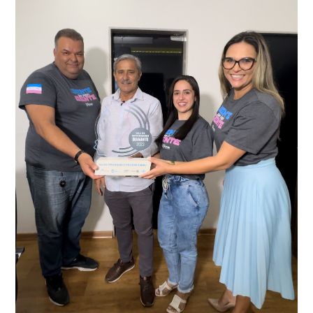
averiguação.
Delegacia para esclarecimentos.
O resultado positivo da operação só foi possível por
conta do sistema de videomonitoramento instalado
recentemente em todo o município de Presidente
Kennedy, o sistema é integrado com outros municípios
“Mais de 100 câmeras foram instaladas na sede e no
do país, sendo possível a identificação de veículos por
interior de Presidente Kennedy, garantindo mais
meio do cruzamento de informações, nesse caso
segurança à população, seja nas ruas, no comércio, os
específico, com dados de uma cidade do Estado do Rio
produtores agropecuários. Estamos no rumo certo,
de Janeiro.
parabéns a todos os servidores que contribuem para a
segurança da nossa cidade”, destaca o prefeito Dorlei
Fontão.