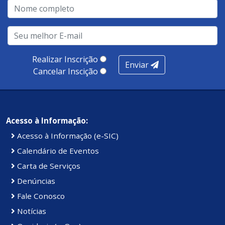
qualidade no atendimento remoto, gestão, oferta /
realização de soluções, ambiente de negócios,
infraestrutura, presença digital e cobertura e
produtividade. Somados, todos as categorias totalizam
100 pontos, nota recebida pelo município de Presidente
Realizar Inscrição
Enviar
Kennedy.
Cancelar Inscição
Acesso à Informação:
Acesso à Informação (e-SIC)
Calendário de Eventos
Carta de Serviços
Denúncias
Fale Conosco
Notícias