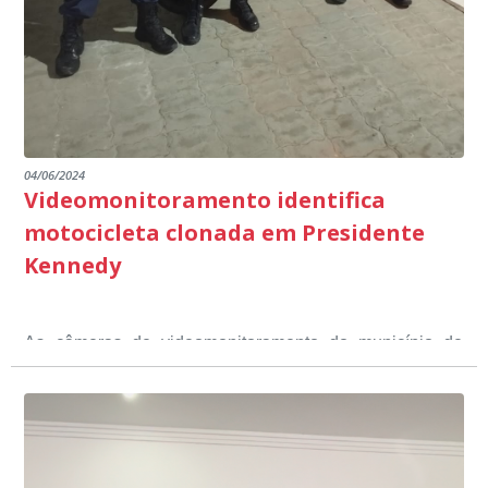
escuta pública.
04/06/2024
Videomonitoramento identifica
motocicleta clonada em Presidente
Kennedy
As câmeras de videomonitoramento do município de
Presidente Kennedy identificaram neste fim de semana,
01 de junho, uma motocicleta com indícios de
adulteração, imediatamente, a central de
Durante a abordagem a adulteração foi comprovada,
videomonitoramento acionou a Guarda Civil Municipal,
através da conferência do Chassi, a motocicleta, bem
que em conjunto com a Polícia Militar realizou a
como o condutor e o carona, foram encaminhados a