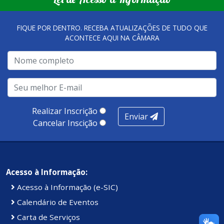
qualidade dos atendimentos prestados nesses espaços.
FIQUE POR DENTRO. RECEBA ATUALIZAÇÕES DE TUDO QUE
ACONTECE AQUI NA CÂMARA
A metodologia de avaliação se concentra em 7 pilares:
qualidade no atendimento remoto, gestão, oferta /
realização de soluções, ambiente de negócios,
infraestrutura, presença digital e cobertura e
produtividade. Somados, todos as categorias totalizam
100 pontos, nota recebida pelo município de Presidente
Realizar Inscrição
Enviar
Kennedy.
Cancelar Inscição
Acesso à Informação:
Acesso à Informação (e-SIC)
Calendário de Eventos
Carta de Serviços