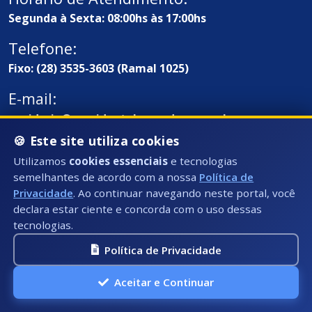
Segunda à Sexta: 08:00hs às 17:00hs
Telefone:
Fixo: (28) 3535-3603 (Ramal 1025)
E-mail:
ouvidoria@presidentekennedy.es.gov.br
🍪 Este site utiliza cookies
Utilizamos
cookies essenciais
e tecnologias
semelhantes de acordo com a nossa
Política de
Privacidade
. Ao continuar navegando neste portal, você
declara estar ciente e concorda com o uso dessas
tecnologias.
Política de Privacidade
Endereço / Ouvidoria:
Rua Átila Vivaqua, Nº 79 - Centro, Presidente
Aceitar e Continuar
Kennedy - ES, CEP: 29350-000