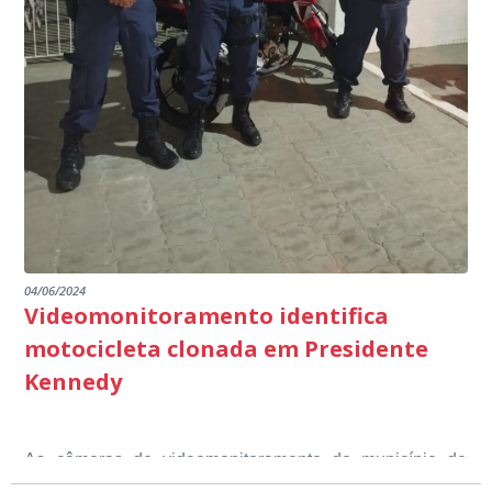
escuta pública tudo o que está sendo feito pela
destacando ainda mais o compromisso de todos em
outros) são todos voltados para o desenvolvimento total
Educação em Presidente Kennedy.
promover uma atuação coordenada, integrada e
dos educandos. Tudo isso também foi demonstrado ao
dialogada em prol do desenvolvimento educacional.
Ministério Público através de depoimentos
emocionantes de pais e professores no decorrer da
escuta pública.
04/06/2024
Videomonitoramento identifica
motocicleta clonada em Presidente
Kennedy
As câmeras de videomonitoramento do município de
Presidente Kennedy identificaram neste fim de semana,