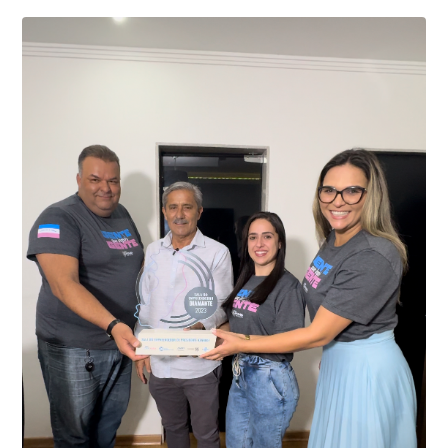
01 de junho, uma motocicleta com indícios de
adulteração, imediatamente, a central de
Durante a abordagem a adulteração foi comprovada,
videomonitoramento acionou a Guarda Civil Municipal,
através da conferência do Chassi, a motocicleta, bem
que em conjunto com a Polícia Militar realizou a
como o condutor e o carona, foram encaminhados a
averiguação.
Delegacia para esclarecimentos.
O resultado positivo da operação só foi possível por
conta do sistema de videomonitoramento instalado
recentemente em todo o município de Presidente
Kennedy, o sistema é integrado com outros municípios
“Mais de 100 câmeras foram instaladas na sede e no
do país, sendo possível a identificação de veículos por
interior de Presidente Kennedy, garantindo mais
meio do cruzamento de informações, nesse caso
segurança à população, seja nas ruas, no comércio, os
específico, com dados de uma cidade do Estado do Rio
produtores agropecuários. Estamos no rumo certo,
de Janeiro.
parabéns a todos os servidores que contribuem para a
segurança da nossa cidade”, destaca o prefeito Dorlei
Fontão.