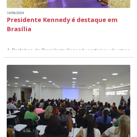
14/06/2024
Presidente Kennedy é destaque em
Brasília
A Prefeitura de Presidente Kennedy participou da etapa
nacional do 12º Prêmio Sebrae Prefeitura
Empreendedora, que visou valorizar e destacar o papel
dos gestores públicos comprometidos com o
desenvolvimento socioeconômico dos municípios, a
partir de iniciativas que estimulam o empreendedorismo,
a competitividade dos pequenos negócios e a
modernização da gestão pública local. O evento
aconteceu nesta terça-feira (11) em Brasília.
O município, conquistou o primeiro lugar na etapa
estadual, sendo premiado com o troféu ouro, na