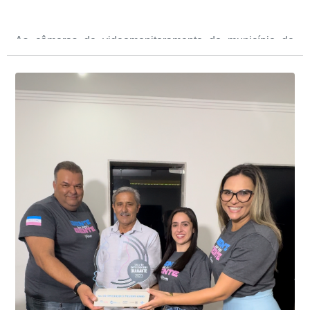
As câmeras de videomonitoramento do município de
Presidente Kennedy identificaram neste fim de semana,
01 de junho, uma motocicleta com indícios de
adulteração, imediatamente, a central de
Durante a abordagem a adulteração foi comprovada,
videomonitoramento acionou a Guarda Civil Municipal,
através da conferência do Chassi, a motocicleta, bem
que em conjunto com a Polícia Militar realizou a
como o condutor e o carona, foram encaminhados a
averiguação.
Delegacia para esclarecimentos.
O resultado positivo da operação só foi possível por
conta do sistema de videomonitoramento instalado
recentemente em todo o município de Presidente
Kennedy, o sistema é integrado com outros municípios
“Mais de 100 câmeras foram instaladas na sede e no
do país, sendo possível a identificação de veículos por
interior de Presidente Kennedy, garantindo mais
meio do cruzamento de informações, nesse caso
segurança à população, seja nas ruas, no comércio, os
específico, com dados de uma cidade do Estado do Rio
produtores agropecuários. Estamos no rumo certo,
de Janeiro.
parabéns a todos os servidores que contribuem para a
segurança da nossa cidade”, destaca o prefeito Dorlei