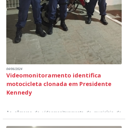
Educação em Presidente Kennedy.
promover uma atuação coordenada, integrada e
dos educandos. Tudo isso também foi demonstrado ao
dialogada em prol do desenvolvimento educacional.
Ministério Público através de depoimentos
emocionantes de pais e professores no decorrer da
escuta pública.
04/06/2024
Videomonitoramento identifica
motocicleta clonada em Presidente
Kennedy
As câmeras de videomonitoramento do município de
Presidente Kennedy identificaram neste fim de semana,
01 de junho, uma motocicleta com indícios de