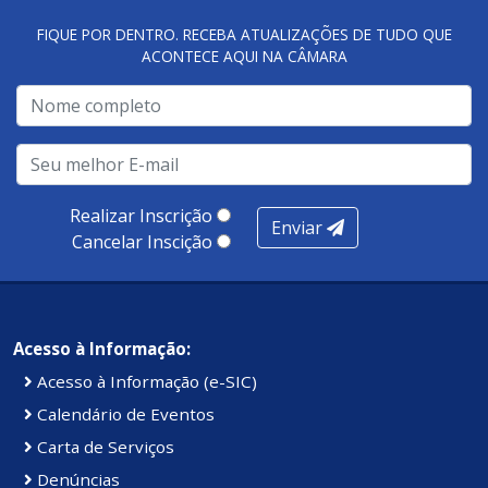
FIQUE POR DENTRO. RECEBA ATUALIZAÇÕES DE TUDO QUE
ACONTECE AQUI NA CÂMARA
A metodologia de avaliação se concentra em 7 pilares:
qualidade no atendimento remoto, gestão, oferta /
realização de soluções, ambiente de negócios,
infraestrutura, presença digital e cobertura e
produtividade. Somados, todos as categorias totalizam
100 pontos, nota recebida pelo município de Presidente
Realizar Inscrição
Enviar
Kennedy.
Cancelar Inscição
Acesso à Informação:
Acesso à Informação (e-SIC)
Calendário de Eventos
Carta de Serviços
Denúncias