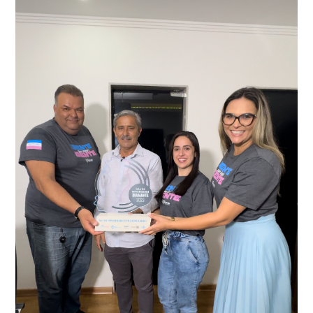
adulteração, imediatamente, a central de
Durante a abordagem a adulteração foi comprovada,
videomonitoramento acionou a Guarda Civil Municipal,
através da conferência do Chassi, a motocicleta, bem
que em conjunto com a Polícia Militar realizou a
como o condutor e o carona, foram encaminhados a
averiguação.
Delegacia para esclarecimentos.
O resultado positivo da operação só foi possível por
conta do sistema de videomonitoramento instalado
recentemente em todo o município de Presidente
Kennedy, o sistema é integrado com outros municípios
“Mais de 100 câmeras foram instaladas na sede e no
do país, sendo possível a identificação de veículos por
interior de Presidente Kennedy, garantindo mais
meio do cruzamento de informações, nesse caso
segurança à população, seja nas ruas, no comércio, os
específico, com dados de uma cidade do Estado do Rio
produtores agropecuários. Estamos no rumo certo,
de Janeiro.
parabéns a todos os servidores que contribuem para a
segurança da nossa cidade”, destaca o prefeito Dorlei
Fontão.