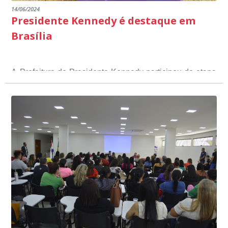
14/06/2024
Presidente Kennedy é destaque em
Brasília
A Prefeitura de Presidente Kennedy participou da etapa
nacional do 12º Prêmio Sebrae Prefeitura
Empreendedora, que visou valorizar e destacar o papel
dos gestores públicos comprometidos com o
desenvolvimento socioeconômico dos municípios, a
partir de iniciativas que estimulam o empreendedorismo,
a competitividade dos pequenos negócios e a
modernização da gestão pública local. O evento
aconteceu nesta terça-feira (11) em Brasília.
O município, conquistou o primeiro lugar na etapa
estadual, sendo premiado com o troféu ouro, na
categoria Inclusão Produtiva, através do Programa Mais