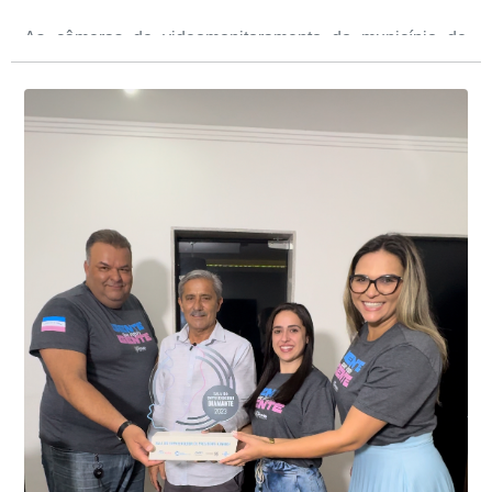
As câmeras de videomonitoramento do município de
Presidente Kennedy identificaram neste fim de semana,
01 de junho, uma motocicleta com indícios de
adulteração, imediatamente, a central de
Durante a abordagem a adulteração foi comprovada,
videomonitoramento acionou a Guarda Civil Municipal,
através da conferência do Chassi, a motocicleta, bem
que em conjunto com a Polícia Militar realizou a
como o condutor e o carona, foram encaminhados a
averiguação.
Delegacia para esclarecimentos.
O resultado positivo da operação só foi possível por
conta do sistema de videomonitoramento instalado
recentemente em todo o município de Presidente
Kennedy, o sistema é integrado com outros municípios
“Mais de 100 câmeras foram instaladas na sede e no
do país, sendo possível a identificação de veículos por
interior de Presidente Kennedy, garantindo mais
meio do cruzamento de informações, nesse caso
segurança à população, seja nas ruas, no comércio, os
específico, com dados de uma cidade do Estado do Rio
produtores agropecuários. Estamos no rumo certo,
de Janeiro.
parabéns a todos os servidores que contribuem para a
segurança da nossa cidade”, destaca o prefeito Dorlei
Fontão.