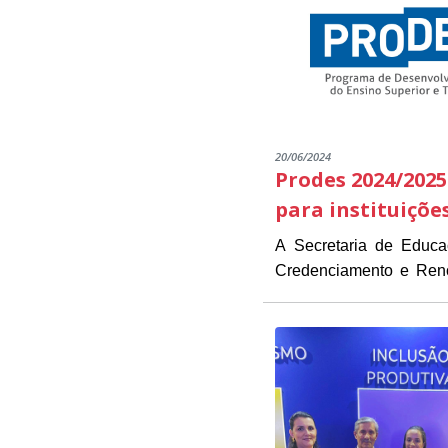
20/06/2024
Prodes 2024/2025
para instituiçõe
A Secretaria de Educ
Credenciamento e Renov
As instituições intere
estarão disponíveis de 1
Presidente Kennedy (
O objetivo do Edital é 
necessários para a inscrição.
das instituições já part
O PRODES/PK é um pro
parcerias que visam for
EDITAL CREDENCIAM