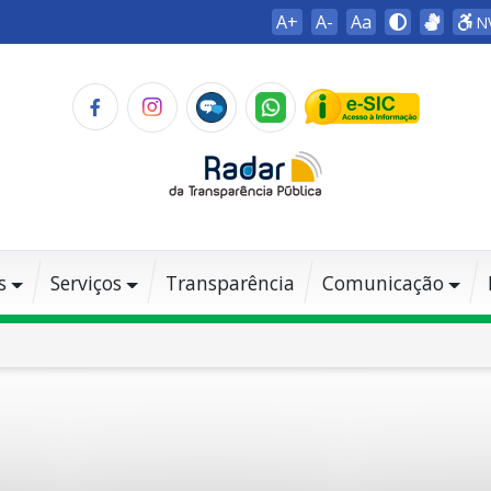
A+
A-
Aa
N
s
Serviços
Transparência
Comunicação