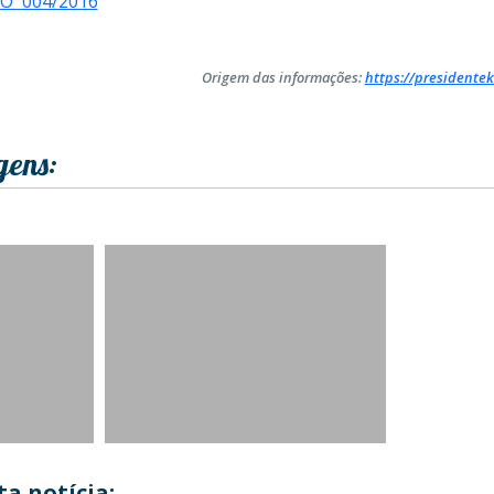
O 004/2016
Origem das informações:
https://presidentek
gens:
a notícia: