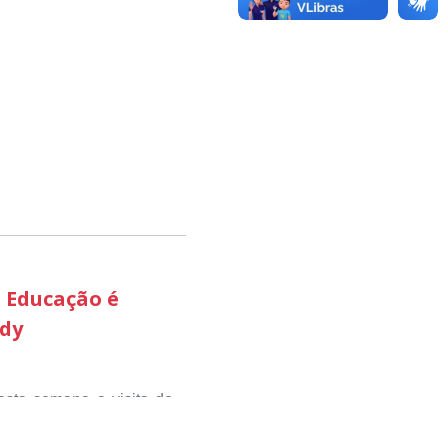
sou valorizar e destacar
 com o desenvolvimento
ciativas que estimulam o
pequenos negócios e a
 aconteceu nesta terça-
 etapa estadual, sendo
ão Produtiva, através do
 avaliadores como uma
esenvolvimento econômico
 Educação é
edy
odutiva ‘ foi a que mais
do território brasileiro
aminhos despertando o
sta semana a visita do
etapa nacional.
 Público Estadual para