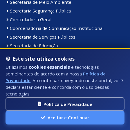
Secretaria de Meio Ambiente
Secretaria Segurança Pública
Controladoria Geral
Coordenadoria de Comunicação Institucional
Secretaria de Serviços Públicos
Secretaria de Educação
Gabinete do Prefeito
🍪 Este site utiliza cookies
Utilizamos
cookies essenciais
e tecnologias
Materiais e Bens:
semelhantes de acordo com a nossa
Política de
Privacidade
. Ao continuar navegando neste portal, você
Bens Consolidados
declara estar ciente e concorda com o uso dessas
Bens Imóveis
tecnologias.
Bens Intangiveis
Política de Privacidade
Bens Móveis
Entrada de Estoque
Aceitar e Continuar
Frota