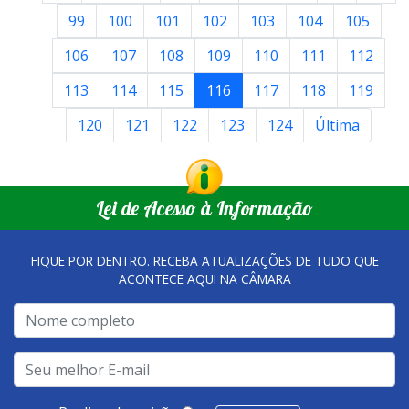
99
100
101
102
103
104
105
106
107
108
109
110
111
112
113
114
115
116
117
118
119
120
121
122
123
124
Última
Lei de Acesso à Informação
FIQUE POR DENTRO. RECEBA ATUALIZAÇÕES DE TUDO QUE
ACONTECE AQUI NA CÂMARA