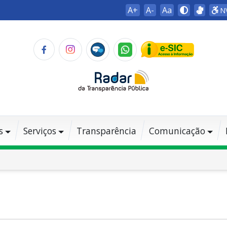
A+
A-
Aa
N
s
Serviços
Transparência
Comunicação