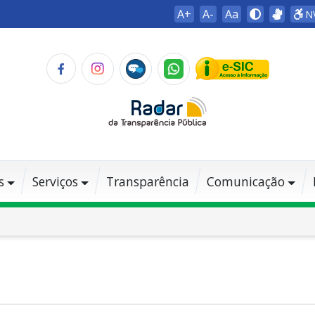
A+
A-
Aa
N
s
Serviços
Transparência
Comunicação