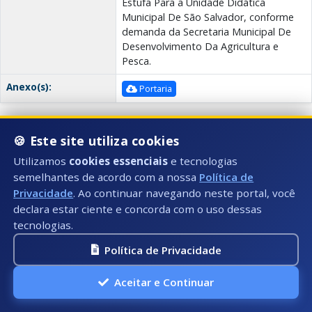
Estufa Para a Unidade Didática
Municipal De São Salvador, conforme
demanda da Secretaria Municipal De
Desenvolvimento Da Agricultura e
Pesca.
Anexo(s):
Portaria
Portaria 082/2025
🍪 Este site utiliza cookies
Data:
Número:
10/10/2025
082
Utilizamos
cookies essenciais
e tecnologias
semelhantes de acordo com a nossa
Política de
Secretaria(s):
SEMAS - Secretaria Municipal de
Privacidade
. Ao continuar navegando neste portal, você
Assistência Social
declara estar ciente e concorda com o uso dessas
tecnologias.
Descrição:
DESIGNA SERVIDOR PARA EXERCER A
FUNÇÃO DE FISCAL DP PAGAMENTO
Política de Privacidade
DE TICKET FEIRA AOS FEIRANTES
REFERENTE AO EXERCÍCIO DE 2025 NO
Aceitar e Continuar
MUNICIPIO DE PRESIDENTE KENNEDY.
Anexo(s):