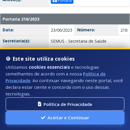
Portaria
Portaria 216/2023
Data:
Número:
23/06/2023
216
Secretaria(s):
SEMUS - Secretaria de Saúde
Descrição:
Designa a servidora CAMILLA
🍪 Este site utiliza cookies
DELLATORRE TEIXEIRA para com
observância da legislação vigente e ao
Utilizamos
cookies essenciais
e tecnologias
Art. 67, da Lei nº 8.666/1993, atuar
semelhantes de acordo com a nossa
Política de
como Fiscal da Ata de Registro de
Privacidade
. Ao continuar navegando neste portal, você
Preços nº 0156/2023 e contratos
declara estar ciente e concorda com o uso dessas
provenientes desta, celebrado com a
tecnologias.
empresa CAMARGO COMERCIO DE
PRODUTOS HOSPITALARES LTDA.
Política de Privacidade
Anexo(s):
Portaria
Aceitar e Continuar