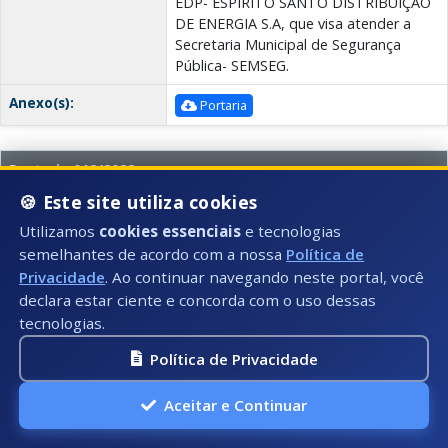
EDP- ESPIRITO SANTO DISTRIBUIÇÃO
DE ENERGIA S.A, que visa atender a
Secretaria Municipal de Segurança
Pública- SEMSEG.
Anexo(s):
Portaria
Portaria 012/2022
🍪 Este site utiliza cookies
Data:
Número:
26/04/2022
012
Utilizamos
cookies essenciais
e tecnologias
Secretaria(s):
SEMSEG - Secretaria Segurança Pública
semelhantes de acordo com a nossa
Política de
Privacidade
. Ao continuar navegando neste portal, você
Descrição:
Substitui a servidora BEATRIZ JORDÃO
declara estar ciente e concorda com o uso dessas
GOMES COSTALONGA e passa ser
tecnologias.
Fiscal da Prestação do Serviço de
Telefonia, o servidor WEBBER
Política de Privacidade
CORDEIRO DOS SANTOS, referente a
empresa PRESTADORA OI
Aceitar e Continuar
S.A/TELEMAR NORTE LESTE S/A, que
visa atender a Secretaria Municipal de