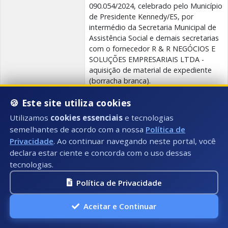
090.054/2024, celebrado pelo Município
de Presidente Kennedy/ES, por
intermédio da Secretaria Municipal de
Assistência Social e demais secretarias
com o fornecedor R & R NEGÓCIOS E
SOLUÇÕES EMPRESARIAIS LTDA -
aquisição de material de expediente
(borracha branca).
Anexo(s):
Portaria
🍪 Este site utiliza cookies
Utilizamos
cookies essenciais
e tecnologias
semelhantes de acordo com a nossa
Política de
Portaria 011/2025
Privacidade
. Ao continuar navegando neste portal, você
Data:
Número:
declara estar ciente e concorda com o uso dessas
19/08/2025
011
tecnologias.
Secretaria(s):
SETRANFRO - Secretaria Transporte e
Política de Privacidade
Frota
Descrição:
Designa servidora para exercer a
Aceitar e Continuar
função de Fiscal da Ata de Registro de
Preços nº 000318/2025, Pregão