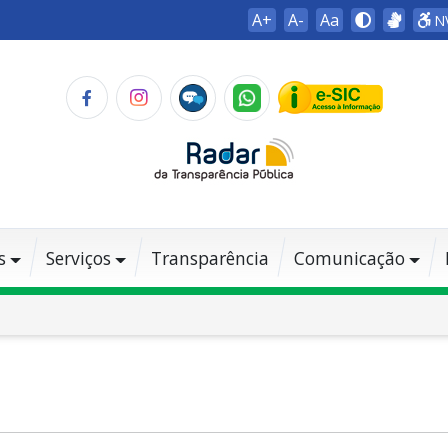
A+
A-
Aa
N
s
Serviços
Transparência
Comunicação