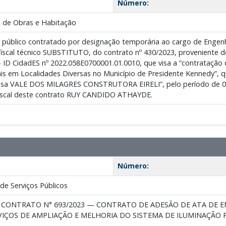
Número:
 de Obras e Habitação
 público contratado por designação temporária ao cargo de Enge
fiscal técnico SUBSTITUTO, do contrato nº 430/2023, proveniente d
– ID CidadES nº 2022.058E0700001.01.0010, que visa a “contratação
is em Localidades Diversas no Município de Presidente Kennedy”, qu
sa VALE DOS MILAGRES CONSTRUTORA EIRELI”, pelo período de 08/
e fiscal deste contrato RUY CANDIDO ATHAYDE.
Número:
de Serviços Públicos
O CONTRATO N° 693/2023 — CONTRATO DE ADESÃO DE ATA DE E
IÇOS DE AMPLIAÇÃO E MELHORIA DO SISTEMA DE ILUMINAÇÃO P