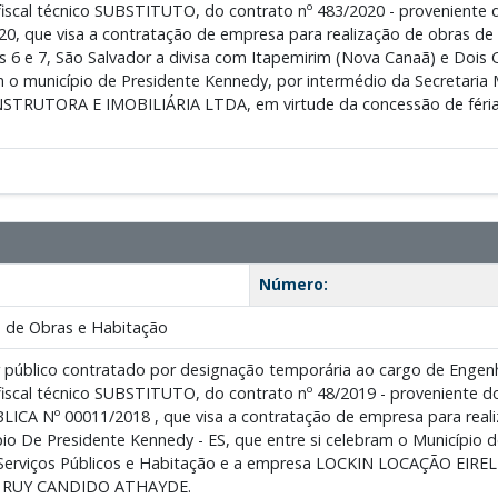
fiscal técnico SUBSTITUTO, do contrato nº 483/2020 - proveniente 
20, que visa a contratação de empresa para realização de obras de 
s 6 e 7, São Salvador a divisa com Itapemirim (Nova Canaã) e Dois
m o município de Presidente Kennedy, por intermédio da Secretaria 
RUTORA E IMOBILIÁRIA LTDA, em virtude da concessão de férias 
Número:
 de Obras e Habitação
 público contratado por designação temporária ao cargo de Enge
fiscal técnico SUBSTITUTO, do contrato nº 48/2019 - proveniente do
A Nº 00011/2018 , que visa a contratação de empresa para reali
pio De Presidente Kennedy - ES, que entre si celebram o Município 
Serviços Públicos e Habitação e a empresa LOCKIN LOCAÇÃO EIRELI 
ato RUY CANDIDO ATHAYDE.