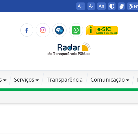
A+
A-
Aa
N
s
Serviços
Transparência
Comunicação