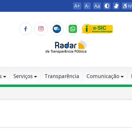
A+
A-
Aa
N
s
Serviços
Transparência
Comunicação