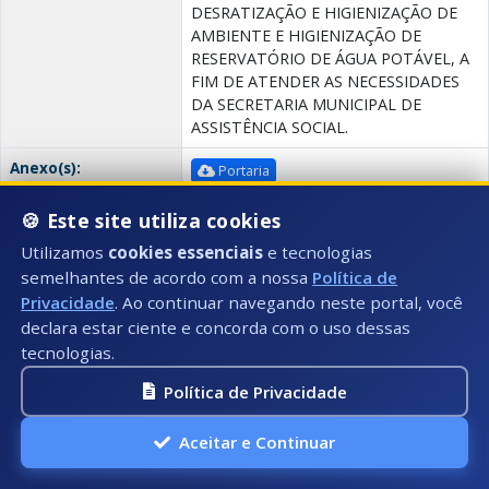
DESRATIZAÇÃO E HIGIENIZAÇÃO DE
AMBIENTE E HIGIENIZAÇÃO DE
RESERVATÓRIO DE ÁGUA POTÁVEL, A
FIM DE ATENDER AS NECESSIDADES
DA SECRETARIA MUNICIPAL DE
ASSISTÊNCIA SOCIAL.
Anexo(s):
Portaria
🍪 Este site utiliza cookies
Portaria 020/2026
Utilizamos
cookies essenciais
e tecnologias
semelhantes de acordo com a nossa
Política de
Data:
Número:
10/04/2026
020
Privacidade
. Ao continuar navegando neste portal, você
Secretaria(s):
SEMAS - Secretaria Municipal de
declara estar ciente e concorda com o uso dessas
Assistência Social
tecnologias.
Descrição:
DESIGNA SERVIDORA PARA
Política de Privacidade
FISCALIZAÇÃO DO CONTRATO N°
287/2025 E SEUS ADITIVOS, PREGÃO
Aceitar e Continuar
ELETRÔNICO N° 090016/2024,
REFERENTE À CONTRATAÇÃO DE