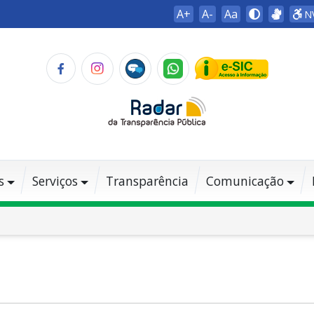
A+
A-
Aa
N
s
Serviços
Transparência
Comunicação