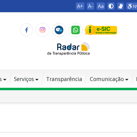
A+
A-
Aa
N
s
Serviços
Transparência
Comunicação