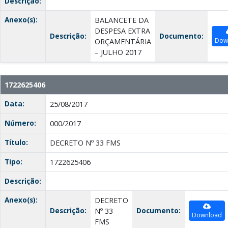
Descrição:
Anexo(s):
BALANCETE DA
DESPESA EXTRA
Descrição:
Documento:
Dow
ORÇAMENTÁRIA
– JULHO 2017
1722625406
Data:
25/08/2017
Número:
000/2017
Título:
DECRETO Nº 33 FMS
Tipo:
1722625406
Descrição:
Anexo(s):
DECRETO
Descrição:
Documento:
Nº 33
Download
FMS