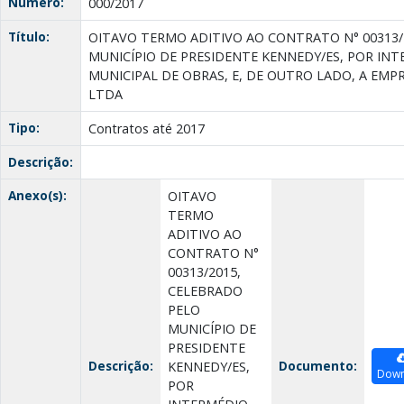
Número:
000/2017
Título:
OITAVO TERMO ADITIVO AO CONTRATO N° 00313/
MUNICÍPIO DE PRESIDENTE KENNEDY/ES, POR INT
MUNICIPAL DE OBRAS, E, DE OUTRO LADO, A E
LTDA
Tipo:
Contratos até 2017
Descrição:
Anexo(s):
OITAVO
TERMO
ADITIVO AO
CONTRATO N°
00313/2015,
CELEBRADO
PELO
MUNICÍPIO DE
PRESIDENTE
Descrição:
Documento:
KENNEDY/ES,
Down
POR