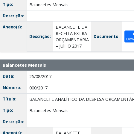
Tipo:
Balancetes Mensais
Descrição:
Anexo(s):
BALANCETE DA
RECEITA EXTRA
Descrição:
Documento:
Dow
ORÇAMENTÁRIA
– JUlHO 2017
Balancetes Mensais
Data:
25/08/2017
Número:
000/2017
Título:
BALANCETE ANALÍTICO DA DESPESA ORÇAMENTÁRI
Tipo:
Balancetes Mensais
Descrição:
Anexo(s):
BALANCETE