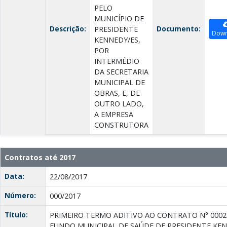
PELO
MUNICÍPIO DE
Descrição:
Documento:
PRESIDENTE
Down
KENNEDY/ES,
POR
INTERMÉDIO
DA SECRETARIA
MUNICIPAL DE
OBRAS, E, DE
OUTRO LADO,
A EMPRESA
CONSTRUTORA
Contratos até 2017
Data:
22/08/2017
Número:
000/2017
Título:
PRIMEIRO TERMO ADITIVO AO CONTRATO N° 0002
FUNDO MUNICIPAL DE SAÚDE DE PRESIDENTE KENN