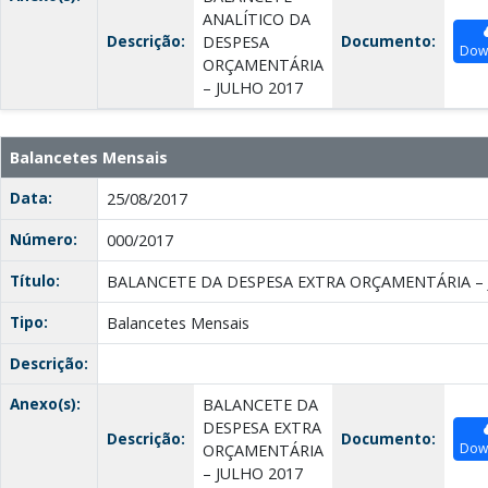
ANALÍTICO DA
Descrição:
Documento:
DESPESA
Dow
ORÇAMENTÁRIA
– JULHO 2017
Balancetes Mensais
Data:
25/08/2017
Número:
000/2017
Título:
BALANCETE DA DESPESA EXTRA ORÇAMENTÁRIA – 
Tipo:
Balancetes Mensais
Descrição:
Anexo(s):
BALANCETE DA
DESPESA EXTRA
Descrição:
Documento:
Dow
ORÇAMENTÁRIA
– JULHO 2017