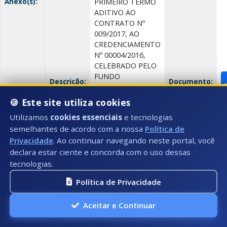
Anexo(s):
PRIMEIRO TERMO
ADITIVO AO
CONTRATO Nº
009/2017, AO
CREDENCIAMENTO
Nº 00004/2016,
CELEBRADO PELO
FUNDO
Descrição:
Documento:
MUNICIPAL DE
SAÚDE DE
🍪 Este site utiliza cookies
PRESIDENTE
Utilizamos
cookies essenciais
e tecnologias
KENNEDY/ES, E DE
semelhantes de acordo com a nossa
Política de
OUTRO LADO, A
EMPRESA PROLAB
Privacidade
. Ao continuar navegando neste portal, você
MEDICINA
declara estar ciente e concorda com o uso dessas
LABORAT
tecnologias.
Política de Privacidade
Contratos até 2017
Aceitar e Continuar
Data:
22/08/2017